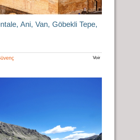
entale, Ani, Van, Göbekli Tepe,
Voir
Güvenç