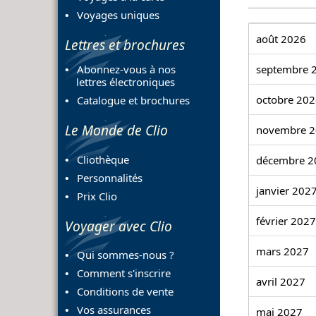
Voyages uniques
août 2026
Lettres et brochures
septembre 
Abonnez-vous à nos
lettres électroniques
octobre 20
Catalogue et brochures
Le Monde de Clio
novembre 
Cliothèque
décembre 2
Personnalités
janvier 202
Prix Clio
février 2027
Voyager avec Clio
mars 2027
Qui sommes-nous ?
Comment s'inscrire
avril 2027
Conditions de vente
Vos assurances
mai 2027