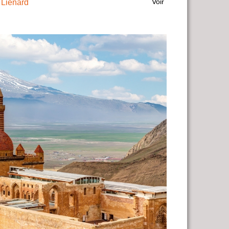
Voir
 Liénard