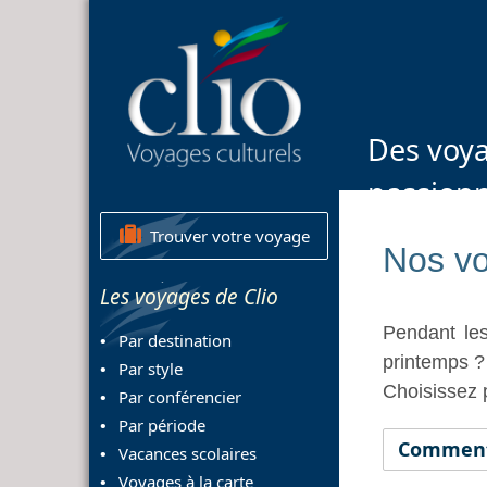
Des voya
passion
Trouver votre voyage
Nos vo
Les voyages de Clio
Pendant le
Par destination
printemps ?
Par style
Choisissez 
Par conférencier
Par période
Comment 
Vacances scolaires
Voyages à la carte