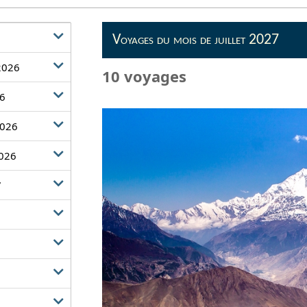
Voyages du mois de juillet 2027
2026
10 voyages
26
2026
026
7