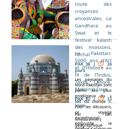
route des
croyances
ancestrales, Le
Gandhara au
Swat et le
festival kalash
des moissons,
Le Pakistan:
l’Uchal
5000 ans d'Art
PAK 36 |
16
et d'Histoire au
jours
fil de l'Indus,
Les paysages du
Taxila, Lahore,
Nord-Pakistan sont
Mohenjo Daro
parmi les plus
prodigieux du «
PAK 32 |
13
toit du monde ».
jours
Pour les découvrir,
ce voyage
Par son
exceptionnel
emplacement
Espace Voyageur
Espace professionnel
Contact
emprunte la
géographique
célèbre Karakorum