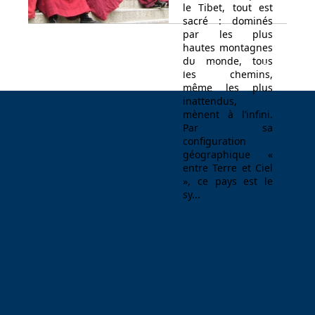
le Tibet, tout est
sacré : dominés
par les plus
hautes montagnes
du monde, tous
Espace Voyageur
Espace professionnel
Contact
les chemins,
même les plus
inattendus,
mènent à l’infini.
Par sa
configuration
géographique «
entre Terre et Ciel
», ce pays est le
sy...