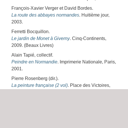
François-Xavier Verger et David Bordes.
La route des abbayes normandes
. Huitième jour,
2003.
Ferretti Bocquillon.
Le jardin de Monet à Giverny
. Cinq-Continents,
2009. (Beaux Livres)
Alain Tapié, collectif.
Peindre en Normandie
. Imprimerie Nationale, Paris,
2001.
Pierre Rosenberg (dir.).
La peinture française (2 vol)
. Place des Victoires,
Paris, 2009.
Valérie Chaix.
Eglises romanes de Normandie. Formes et
fonctions
. Picard, Paris, 2011.
Ralph Skea.