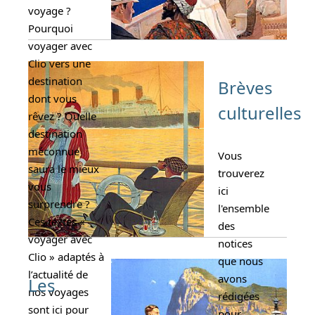
voyage ?
Pourquoi
voyager avec
Clio vers une
destination
Brèves
dont vous
culturelles
rêvez ? Quelle
destination
méconnue
Vous
saura le mieux
trouverez
vous
ici
surprendre ?
l'ensemble
Ces textes «
des
voyager avec
notices
Clio » adaptés à
que nous
l’actualité de
avons
Les
nos voyages
rédigées
sont ici pour
pour