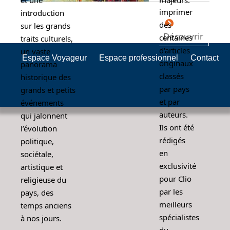
et une
majeurs.
imprimer
introduction
des
sur les grands
Découvrir
centaines
traits culturels,
d'articles
un vaste
Espace Voyageur
Espace professionnel
Contact
originaux
panorama
classés
historique des
par pays
grands et petits
et par
événements
auteurs.
qui jalonnent
Ils ont été
l’évolution
rédigés
politique,
en
sociétale,
exclusivité
artistique et
pour Clio
religieuse du
par les
pays, des
meilleurs
temps anciens
spécialistes
à nos jours.