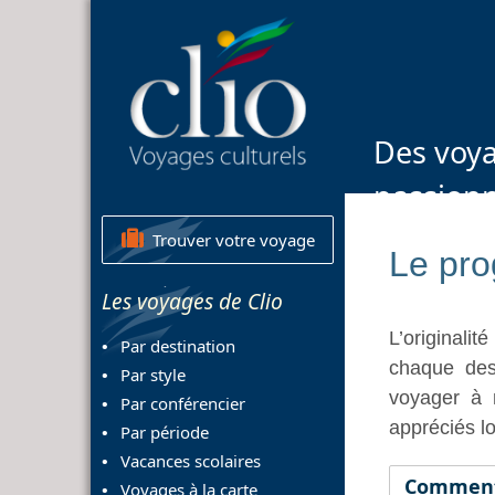
Des voya
passion
Trouver votre voyage
Le pro
Les voyages de Clio
L’originali
Par destination
chaque des
Par style
voyager à 
Par conférencier
appréciés l
Par période
Vacances scolaires
Comment 
Voyages à la carte