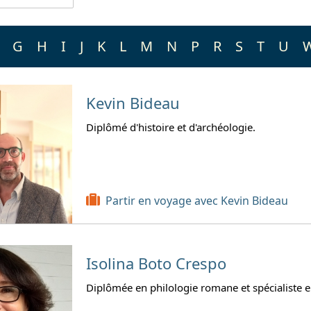
G
H
I
J
K
L
M
N
P
R
S
T
U
Kevin Bideau
Diplômé d'histoire et d'archéologie.
Partir en voyage avec Kevin Bideau
Isolina Boto Crespo
Diplômée en philologie romane et spécialiste 