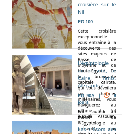
croisière sur le
Nil
EG 100
Cette croisière
exceptionnelle
vous entraîne à la
découverte des
sites majeurs de
Basse, de
L'égyptologie
Moyenne et de
au présent, Le
Haute-Egypte. De
la bruissante
Caire, Tanis,
capitale cairote,
Alexandrie
qui vous dévoilera
ses charmes
EG 90A |
6
millénaires, vous
jours
naviguerez au
rythme du Nil
Bâtis autour du
jusqu'à Assouan,
thème de
a...
"l’Egyptologie au
présent", nos
Les trésors des