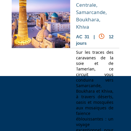
Centrale,
Samarcande,
Boukhara,
Khiva
AC 31 |
12
jours
Sur les traces des
caravanes de la
soie et de
Espace Voyageur
Espace professionnel
Contact
Tamerlan, ce
circuit vous
conduira vers
Samarcande,
Boukhara et Khiva,
à travers déserts,
oasis et mosquées
aux mosaïques de
faïence
éblouissantes : un
voyage
exceptionnel, pour