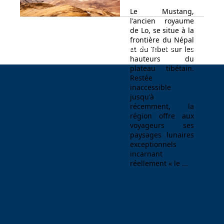
Le Mustang,
l'ancien royaume
de Lo, se situe à la
frontière du Népal
Espace Voyageur
Espace professionnel
Contact
et du Tibet sur les
hauteurs du
plateau tibétain.
Restée
inaccessible
jusqu'à
récemment, la
région offre aux
voyageurs ses
paysages lunaires
exceptionnels
incarnant
réellement « le ...