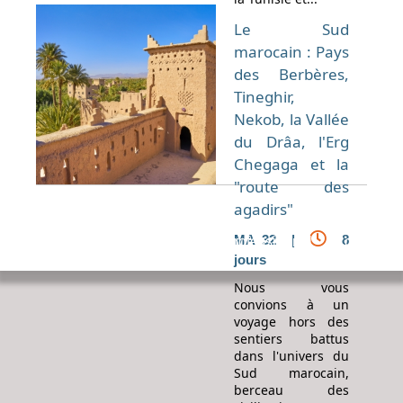
Le Sud
marocain : Pays
des Berbères,
Tineghir,
Nekob, la Vallée
du Drâa, l'Erg
Chegaga et la
"route des
agadirs"
MA 32 |
8
Espace Voyageur
Espace professionnel
Contact
jours
Nous vous
convions à un
voyage hors des
sentiers battus
dans l'univers du
Sud marocain,
berceau des