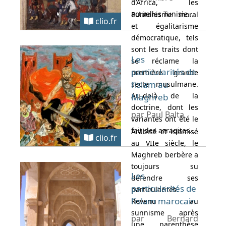
d’Africa, les
actuelles Tunisie...
Puritanisme moral
clio.fr
et égalitarisme
démocratique, tels
sont les traits dont
Les
se réclame la
particularités de
première grande
l’islam au
secte musulmane.
Au-delà de la
Maghreb
doctrine, dont les
par Paul Balta
variantes ont été le
fait des azraqites...
Arabisé et islamisé
clio.fr
au VIIe siècle, le
Maghreb berbère a
toujours su
Les
défendre ses
particularités de
particularités.
l’islam marocain
Revenu au
sunnisme après
par Bernard
une parenthèse