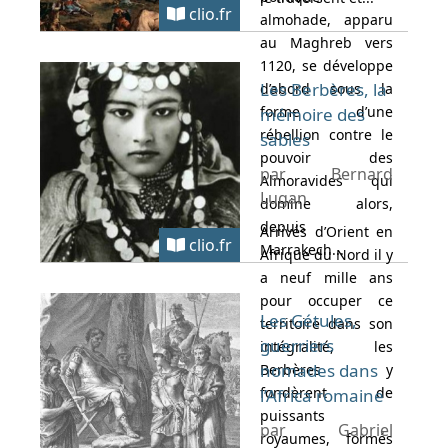
clio.fr
almohade, apparu
au Maghreb vers
1120, se développe
Les Berbères, la
d’abord sous la
forme d’une
mémoire des
rébellion contre le
sables
pouvoir des
par Bernard
Almoravides qui
Lugan
domine alors,
depuis
Arrivés d’Orient en
clio.fr
Marrakech...
Afrique du Nord il y
a neuf mille ans
pour occuper ce
Les Gétules,
territoire dans son
guerriers
intégralité, les
nomades dans
Berbères y
fondèrent de
l’Africa romaine
puissants
par Gabriel
royaumes, formés