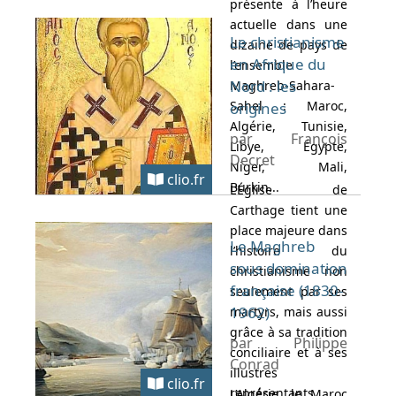
présente à l’heure
actuelle dans une
Le christianisme
dizaine de pays de
en Afrique du
l’ensemble
Nord : les
Maghreb-Sahara-
Sahel : Maroc,
origines
Algérie, Tunisie,
par François
Libye, Égypte,
Decret
Niger, Mali,
clio.fr
Burkin...
L’Église de
Carthage tient une
place majeure dans
Le Maghreb
l’histoire du
sous domination
christianisme non
française (1830-
seulement par ses
1962)
martyrs, mais aussi
grâce à sa tradition
par Philippe
conciliaire et à ses
Conrad
illustres
clio.fr
représentants,
L’Algérie, le Maroc