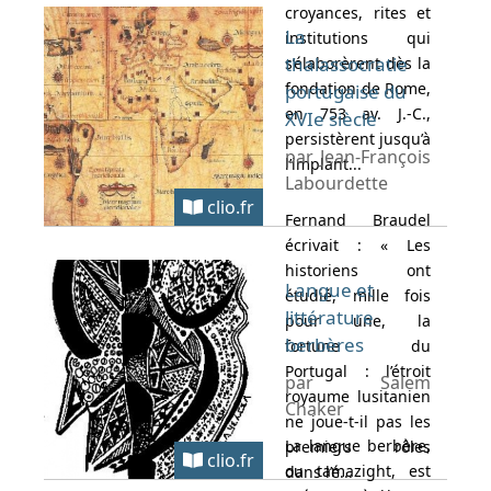
croyances, rites et
La
institutions qui
thalassocratie
s’élaborèrent dès la
fondation de Rome,
portugaise du
en 753 av. J.-C.,
XVIe siècle
persistèrent jusqu’à
par Jean-François
l’implant...
Labourdette
clio.fr
Fernand Braudel
écrivait : « Les
historiens ont
Langue et
étudié, mille fois
littérature
pour une, la
berbères
fortune du
Portugal : l’étroit
par Salem
royaume lusitanien
Chaker
ne joue-t-il pas les
La langue berbère,
premiers rôles
clio.fr
ou tamazight, est
dans l’é...