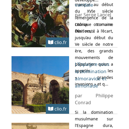
vandale
marque au début
du XVIe siècle
par Serge Lancel
l’émergence de la
course ottomane.
L’Afrique romaine
Dès lors,...
était resté à l’écart,
jusqu’au début du
clio.fr
Ve siècle de notre
ère, des grands
mouvements de
L’Espagne sous
population qu’on a
appelés les
la domination
« grandes
almoravide et
invasions » et q...
almohade
par Philippe
Conrad
clio.fr
Si la domination
musulmane sur
l’Espagne dura,