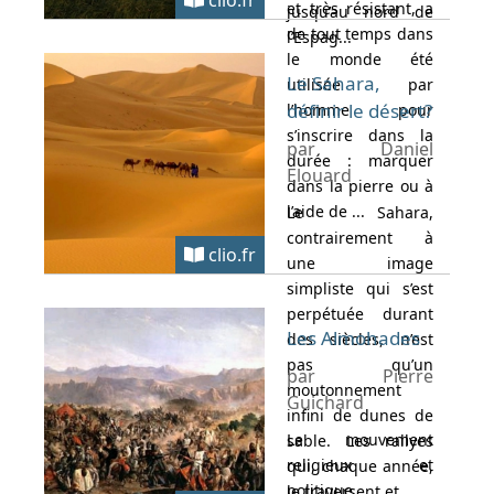
clio.fr
et très résistant, a
jusqu’au nord de
de tout temps dans
l’Espag...
le monde été
Le Sahara,
utilisée par
définir le désert?
l’homme pour
s’inscrire dans la
par Daniel
durée : marquer
Elouard
dans la pierre ou à
l’aide de ...
Le Sahara,
contrairement à
clio.fr
une image
simpliste qui s’est
perpétuée durant
Les Almohades
des siècles, n’est
pas qu’un
par Pierre
moutonnement
Guichard
infini de dunes de
Le mouvement
sable. Les rallyes
religieux et
qui, chaque année,
politique
le traversent et...