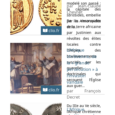
modelé son passé :
par Jean-Claude
la capitale des
Cheynet
Idrissides, embellie
De la reconquête
par les Almoravides
de la terre africaine
et le...
clio.fr
par Justinien aux
révoltes des élites
locales contre
L’Afrique
l’Empire, des
chrétienne, de
bouleversements
suscités par les
la « grande
querelles
persécution » à
doctrinales qui
l’invasion
secouent l’Église
vandale
aux guer...
clio.fr
par François
Decret
Du IIIe au Ve siècle,
L’Afrique
l’Afrique chrétienne