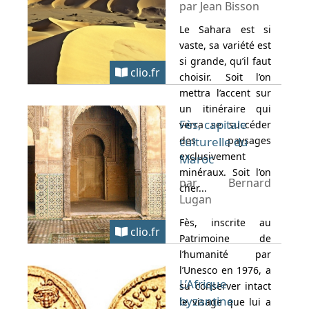
par Jean Bisson
Le Sahara est si
vaste, sa variété est
si grande, qu’il faut
clio.fr
choisir. Soit l’on
mettra l’accent sur
un itinéraire qui
Fès, capitale
verra se succéder
des paysages
culturelle du
exclusivement
Maroc
minéraux. Soit l’on
par Bernard
cher...
Lugan
Fès, inscrite au
clio.fr
Patrimoine de
l’humanité par
l’Unesco en 1976, a
L’Afrique
su conserver intact
byzantine
le visage que lui a