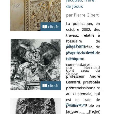
de Jésus
par Pierre Gibert
La publication, en
clio.fr
octobre 2002, des
travaux relatifs à
l’ossuaire de
Abraham
Jacques, frère de
d'après le texte
Jésus a soulevé de
biblique
nombreux
commentaires,
par Bernard
dont ceux du
Gosse
professeur André
Lemaire, présentés
Bernard Gosse
clio.fr
dans la...
prêtre missionnaire
au Guatemala, qui
est en train de
Babylone
publier la Bible en
langue K'iche'
par Dominique