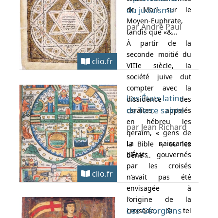
du judaïsme
de Mari sur le
Moyen-Euphrate,
par André Paul
tandis que «&...
À partir de la
seconde moitié du
clio.fr
VIIIe siècle, la
société juive dut
compter avec la
Les États latins
dissidence des
de Terre sainte
caraïtes, appelés
en hébreu les
par Jean Richard
qeraïm, « gens de
La naissance
la Bible », ou les
d’États gouvernés
benè ...
par les croisés
clio.fr
n’avait pas été
envisagée à
l’origine de la
Les Géorgiens
croisade. Si tel