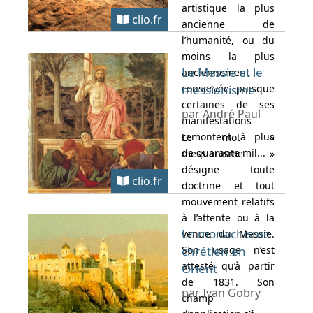
artistique la plus
clio.fr
ancienne de
l’humanité, ou du
moins la plus
Le Messie et le
anciennement
conservée, puisque
messianisme
certaines de ses
par André Paul
manifestations
remontent à plus
Le mot «
de quarante mil...
messianisme »
désigne toute
clio.fr
doctrine et tout
mouvement relatifs
à l’attente ou à la
Le monachisme
venue du Messie.
Son usage n’est
chrétien en
attesté qu’à partir
Orient
de 1831. Son
par Ivan Gobry
champ