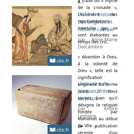
a traité du « mythe
a...
de la croisade »,
L’islam : histoire
c’est-à-dire des
représentations
des origines et
mentales qui se
histoire califale
sont élaborées au
par Anne-Marie
temps des cro...
Delcambre
« Abandon à Dieu,
clio.fr
à la volonté de
Dieu », telle est la
signification
L’ossuaire de
originelle du terme
Jacques, frère
islam. Si nous
de Jésus
savons bien qu'il
désigne la religion
par André
fondée par
Lemaire
Mahomet au début
du VIIe ...
La publication
clio.fr
récente d’un