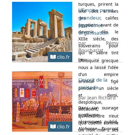
turques, prirent la
L’Empire perse,
tête des armées
grandeur,
des califes
pouvoir et
égyptiens avant de
devenir, dès le
organisation
XIIIe siècle, des
par Rémy
souverains pour
Boucharlat
qui le sabre tint
clio.fr
lieu...
L’Antiquité grecque
nous a laissé l’idée
d’un empire
L’esprit de la
oriental figé
croisade
pendant un siècle
et demi,
par Jean Richard
despotique,
Dans son ouvrage
décadent,
posthume
qu’Alexandre n’eut
récemment publié,
qu’à cueillir comme
clio.fr
Alphonse Dupront
un fruit mûr ; ses