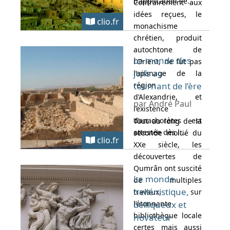
d’application s’é...
Contrairement aux
idées reçues, le
clio.fr
monachisme
chrétien, produit
autochtone de
Le monde des
l’Orient, ne fut pas
juifs au
l’apanage de la
région
tournant de l’ère
d’Alexandrie, et
par André Paul
l’existence
d’anachorètes est
Tout au long de la
attestée dès l...
seconde moitié du
clio.fr
XXe siècle, les
découvertes de
Qumrân ont suscité
Le monde
de multiples
hellénistique,
travaux, sur
l’étonnante
belliqueux et
bibliothèque locale
novateur
certes mais aussi