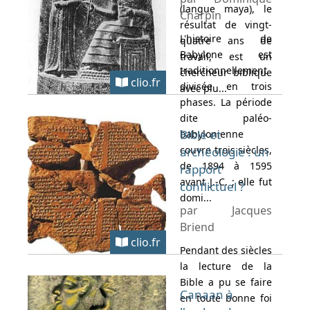
(langue maya), le
Charpin
résultat de vingt-
L'histoire de
quatre ans de
Babylone est
travail, est un
traditionnellement
chercheur biblique
clio.fr
divisée en trois
avec plu...
phases. La période
dite paléo-
Bible et
babylonienne
couvre trois siècles,
archéologie : un
de 1894 à 1595
rapport
avant J.-C. ; elle fut
conflictuel ?
domi...
par Jacques
Briend
clio.fr
Pendant des siècles
la lecture de la
Bible a pu se faire
Canaan à
en toute bonne foi