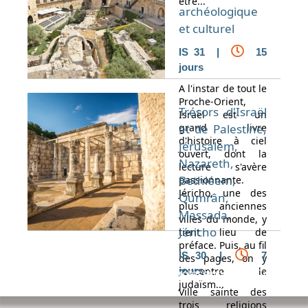
être...
archéologique
et culturel
IS 31 |
15
jours
A l'instar de tout le
Proche-Orient,
Trésors d'Israël
Israël est un
grand livre
et de Palestine,
d'histoire à ciel
Jérusalem,
ouvert, dont la
Nazareth,
lecture s'avère
Bethléem,
passionnante.
Jéricho, une des
Qumrân,
plus anciennes
Massada,
villes du monde, y
Jéricho
tient lieu de
préface. Puis, au fil
IS 30 |
7
des pages, on y
rencontre le
jours
Espace Voyageur
Espace professionnel
Contact
judaïsm...
Ville sainte des
trois religions