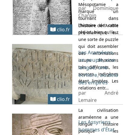
Mésopotamie a
par Dominique
marqué un
Charpin
tournant dans
l’histoire de cette
L’histoire de l’Arabie
clio.fr
région, bien qu’ils...
pré-islamique est
une sorte de puzzle
qui doit assembler
Les Araméens,
des informations
un peuple, une
issues d’horizons
langue, une
très différents, les
sources indigènes
écriture, au-delà
étant limitées. Les
des empires
relations entr...
par André
clio.fr
Lemaire
La civilisation
araméenne a une
Les Assyriens,
longue histoire
hommes d'État
puisque les