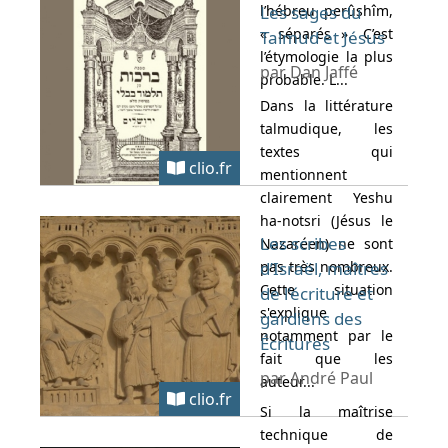
l’hébreu perûshîm,
Les sages du
« séparés ». C’est
Talmud et Jésus
l’étymologie la plus
par Dan Jaffé
probable. L...
Dans la littérature
talmudique, les
textes qui
clio.fr
mentionnent
clairement Yeshu
ha-notsri (Jésus le
Les scribes
Nazaréen) ne sont
pas très nombreux.
d’Israël, maîtres
Cette situation
de l’écriture et
s'explique
gardiens des
notamment par le
Écritures
fait que les
par André Paul
auteur...
clio.fr
Si la maîtrise
technique de