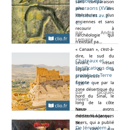
l'ombre des
sans comparaison
pharaons (XVIe-
avec des
Xe siècles av. J.-
littératures plus
anciennes et sans
C.)
recourir à
par André
l'archéologie qui
clio.fr
Lemaire
n'existait pa...
« Canaan », c’est-à-
dire, le sud du
Chateaux et
Levant, n’était
fortifications des
séparé de la
croisés en Terre
prestigieuse
sainte
Égypte que par la
zone désertique du
par Jacques
nord du Sinaï, le
Heers
long de la côte
clio.fr
Nous avons
basse
demandé à Jacques
méditerranéenne.
Heers, qui a publié
Si...
De Jérusalem à
en 1995 aux