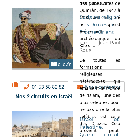
mot pour s...
des ruines dites de
Qumrân, de 1947 à
Secte ou religion
1956, ont constitué
: les Druzes du
le grand
événement
Proche-Orient
archéologique du
par Jean-Paul
XXe si...
Roux
De toutes les
clio.fr
formations
religieuses
hétérodoxes qui
01 53 68 82 82
Nous contacter
émaillent le monde
de l’islam, l’une des
Nos 2 circuits en Israël
plus célèbres, pour
ne pas dire la plus
célèbre, est celle
Israël et
des Druzes. Cela
Palestine,
provient peut-
Grand circuit