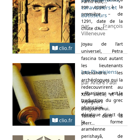
Parmi eux,...
son appel à la
caravaniers et
première – de
bâtisseurs
1291, date de la
par François
chute d’Acr...
Villeneuve
Joyau de l’art
clio.fr
universel, Petra
fascina tout autant
les lieutenants
Les Pharisiens
d’Alexandre, les
archéologues qui la
par André Paul
redecouvrirent au
« Pharisiens » est la
XIXe siècle, et les
traduction du grec
voyageurs
pharisaïoï,
d’aujourd’hui.
décalque direct de
Taillée dans la
clio.fr
la forme
pierr...
araméenne
perishayâ, de