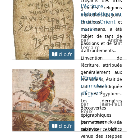
croyants des trois
L’écriture
grandes religions
alphabétique au
monothéistes, juifs,
Proche-Orient
chrétiens et
ancien
musulmans, a été
l'objet de tant de
par André
passions et de tant
Lemaire
d'affrontements...
clio.fr
L’invention de
l’écriture, attribuée
généralement aux
L’Empire
Phéniciens, était de
mamelouk
fait revendiquée
d’Égypte
par les Égyptiens.
Les dernières
par Jean-Paul
découvertes
Roux
épigraphiques
Les mamelouks,
permettent de
clio.fr
esclaves blancs
relativiser ces affi...
venus des steppes