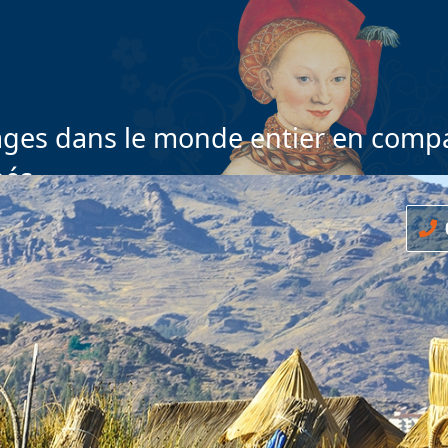
ges dans le monde entier en compa
nés
0