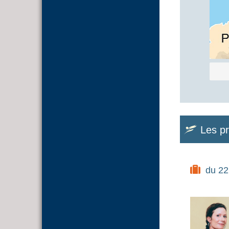
Les p
du 22 