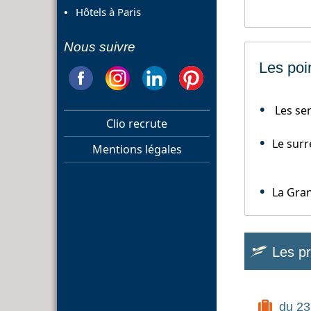
Hôtels à Paris
Nous suivre
Les poin
Les ser
Clio recrute
Le sur
Mentions légales
La Gran
Les p
du 23 