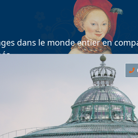
ges dans le monde entier en compa
nés
0