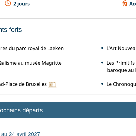
2 jours
Acc
ts forts
res du parc royal de Laeken
L'Art Nouvea
réalisme au musée Magritte
Les Primitif
baroque au 
d-Place de Bruxelles
Le Chronogui
rochains départs
au 24 avril 2027