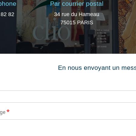
éphone
Par courrier postal
 82 82
34 rue du Hameau
75015 PARIS
En nous envoyant un mes
*
age