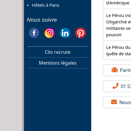
d’Amérique
Hôtels à Paris
Le Pérou in
Nous suivre
Oligarchie e
militaires se
pouvoir
Le Pérou du 
Clio recrute
quête de sta
Mentions légales
Partir
01 53
Nous 