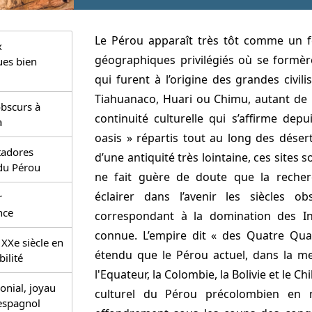
Le Pérou apparaît très tôt comme un fo
x
géographiques privilégiés où se formèr
es bien
qui furent à l’origine des grandes civi
Tiahuanaco, Huari ou Chimu, autant de n
bscurs à
continuité culturelle qui s’affirme dep
a
oasis » répartis tout au long des désert
tadores
d’une antiquité très lointaine, ces sites so
du Pérou
ne fait guère de doute que la reche
éclairer dans l’avenir les siècles 
r
nce
correspondant à la domination des I
connue. L’empire dit « des Quatre Quar
XXe siècle en
étendu que le Pérou actuel, dans la me
bilité
l'Equateur, la Colombie, la Bolivie et le Ch
onial, joyau
culturel du Pérou précolombien e
 espagnol