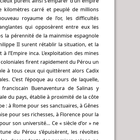
cieux purent ainsi s’emparer d’un empire
e kilomètres carré et peuplé de millions
ouveau royaume de l’or, les difficultés
sanglantes qui opposèrent entre eux les
 la pérennité de la mainmise espagnole
lippe II surent rétablir la situation, et la
 à l’Empire inca. L’exploitation des mines
es coloniales firent rapidement du Pérou un
e à tous ceux qui quittèrent alors Cadix
ales. C’est l’époque au cours de laquelle,
 franciscain Buenaventura de Salinas y
le du pays, établie à proximité de la côte
rope : à Rome pour ses sanctuaires, à Gênes
nise pour ses richesses, à Florence pour la
our son université… Ce « siècle d’or » ne
rtune du Pérou s’épuisèrent, les révoltes