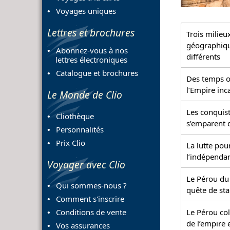
Voyages uniques
Lettres et brochures
Trois milieu
géographiqu
Abonnez-vous à nos
différents
lettres électroniques
Catalogue et brochures
Des temps o
l’Empire inc
Le Monde de Clio
Les conquis
Cliothèque
s’emparent 
Personnalités
Prix Clio
La lutte pou
l’indépenda
Voyager avec Clio
Le Pérou du 
Qui sommes-nous ?
quête de sta
Comment s'inscrire
Conditions de vente
Le Pérou col
de l’empire
Vos assurances