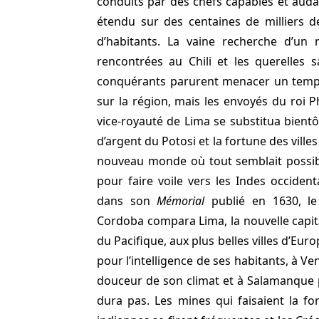
conduits par des chefs capables et auda
étendu sur des centaines de milliers d
d’habitants. La vaine recherche d’un n
rencontrées au Chili et les querelles 
conquérants parurent menacer un temps
sur la région, mais les envoyés du roi Phi
vice-royauté de Lima se substitua bientôt
d’argent du Potosi et la fortune des vill
nouveau monde où tout semblait possibl
pour faire voile vers les Indes occident
dans son
Mémorial
publié en 1630, le
Cordoba compara Lima, la nouvelle capita
du Pacifique, aux plus belles villes d’Eu
pour l’intelligence de ses habitants, à Ve
douceur de son climat et à Salamanque p
dura pas. Les mines qui faisaient la fo