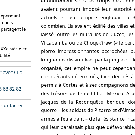
effondrement sous les coups des conqu
avaient pourtant imposé leur autorité 
dépendant.
actuels et leur empire englobait la Bo
t chefs
colombien. Ils avaient édifié des ville
 partagent le
laissé, outre les murailles de Cuzco, l
Vilcabamba ou de Choqek’iraw (« le berce
XXe siècle en
pierre impressionnantes accrochées a
bilité
longtemps dissimulées par la jungle qui 
organisé, cet empire ne peut cependant
 avec Clio
conquérants déterminés, bien décidés à 
permis à Cortés et à ses compagnons de
 68 82 82
des trésors de Tenochtitlan-Mexico. Arb
Jacques de la Reconquête ibérique, do
contacter
guerre – les soldats de Pizarro et d’Alm
armes à feu aidant – de la résistance inc
qui leur paraissait plus que défavorabl