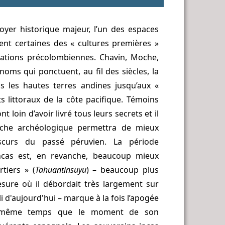
yer historique majeur, l’un des espaces
ent certaines des « cultures premières »
lisations précolombiennes. Chavin, Moche,
oms qui ponctuent, au fil des siècles, la
uis les hautes terres andines jusqu’aux «
s littoraux de la côte pacifique. Témoins
nt loin d’avoir livré tous leurs secrets et il
rche archéologique permettra de mieux
obscurs du passé péruvien. La période
ncas est, en revanche, beaucoup mieux
tiers » (
Tahuantinsuyu
) – beaucoup plus
sure où il débordait très largement sur
ili d'aujourd'hui – marque à la fois l’apogée
n même temps que le moment de son