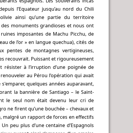
érants espagnols. Les souverains incas
depuis l’Equateur jusqu’au nord du Chili
livie ainsi qu’une partie du territoire
s et des monuments grandioses et nous ont
es ruines imposantes de Machu Picchu, de
au de l’or » en langue quechua), cités de
ux pentes de montagnes vertigineuses,
les recouvrait. Puissant et rigoureusement
 résister à l’irruption d’une poignée de
renouveler au Pérou l’opération qui avait
 s'emparer, quelques années auparavant,
orant la bannière de Santiago – le Saint-
nt le seul nom était devenu leur cri de
agro ne firent qu’une bouchée – chevaux et
a, malgré un rapport de forces en effectifs
e. Un peu plus d’une centaine d’Espagnols