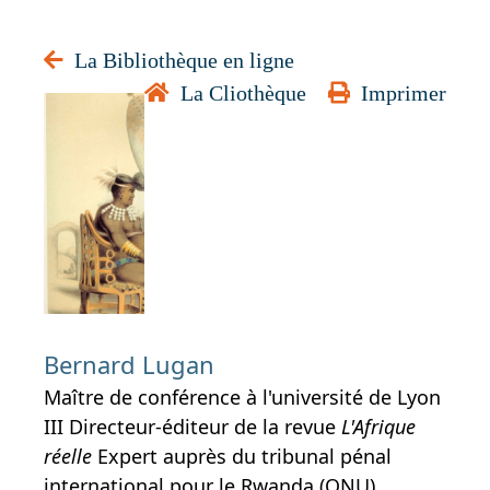
La Bibliothèque en ligne
La Cliothèque
Imprimer
Le
peuplemen
de l’Afriqu
australe
Bernard Lugan
Maître de conférence à l'université de Lyon
III Directeur-éditeur de la revue
L'Afrique
réelle
Expert auprès du tribunal pénal
international pour le Rwanda (ONU)