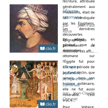
l’écriture, attribuée
généralement aux
L’Égypte
Phéniciens, était de
ottomane
fait revendiquée
par les Égyptiens.
par Jean-Paul
Les dernières
Roux
découvertes
On admet en
épigraphiques
général que la
permettent de
clio.fr
domination
relativiser ces affi...
ottomane sur
l’Égypte fut pour
L’Empire
elle une période de
byzantin,
profond déclin, que
jamais, dans son
l’empire romain
histoire millénaire,
continué
elle ne fut aussi
par Jean-Claude
misérable. C’est
Cheynet
vrai, e...
clio.fr
Pour Voltaire,