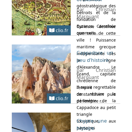
géostratégique des
par Christian
Détroits et de la
Marquant
fondation de
Byzance. Carrefour
Curieuse destinée
clio.fr
commerc...
que celle de cette
ville ! Puissance
maritime grecque
Cappadoce : un
indépendante dès
peu d'histoire
le règne
d’Alexandre Le
par Christian
Grand, capitale
Marquant
chrétienne de
Il serait regrettable
l’empire
de réduire le
constantinien puis
clio.fr
périmètre de la
de l’empire r...
Cappadoce au petit
triangle
Chypre : une
touristique, aux
histoire
paysages