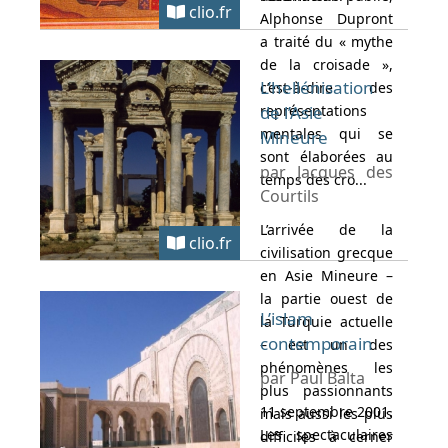
clio.fr
Alphonse Dupront
a traité du « mythe
de la croisade »,
L’hellénisation
c’est-à-dire des
représentations
de l’Asie
mentales qui se
Mineure
sont élaborées au
par Jacques des
temps des cro...
Courtils
L’arrivée de la
clio.fr
civilisation grecque
en Asie Mineure –
la partie ouest de
L’islam
la Turquie actuelle
contemporain
– est un des
phénomènes les
par Paul Balta
plus passionnants
11 septembre 2001.
mais aussi les plus
Les spectaculaires
difficiles à cerner