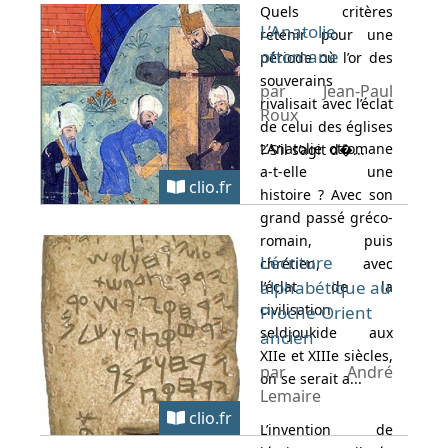
Quels critères
L’Anatolie
retenir pour une
ottomane
période où l’or des
souverains
par Jean-Paul
rivalisait avec l’éclat
Roux
de celui des églises
L’Anatolie ottomane
? S’il s’agit d�...
a-t-elle une
clio.fr
histoire ? Avec son
grand passé gréco-
romain, puis
L’écriture
chrétien, avec
alphabétique au
l’éclat de la
civilisation
Proche-Orient
seldjoukide aux
ancien
XIIe et XIIIe siècles,
par André
on se serait a...
Lemaire
clio.fr
L’invention de