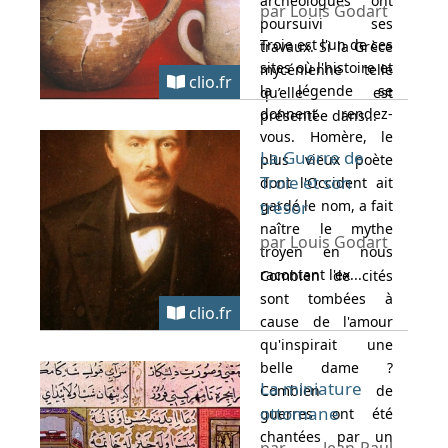
archéologues ont
par Louis Godart
poursuivi ses
Troie est l'un de ces
travaux. Si la Grèce
sites où l'histoire et
mycénienne telle
clio.fr
la légende se
qu’elle est
donnent rendez-
présentée dans...
vous. Homère, le
La Guerre de
plus vieux poète
Troie et son
dont l'Occident ait
gardé le nom, a fait
trésor
naître le mythe
par Louis Godart
troyen en nous
racontant l'ex...
Combien de cités
sont tombées à
clio.fr
cause de l'amour
qu'inspirait une
belle dame ?
La miniature
Combien de
ottomane
guerres ont été
chantées par un