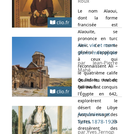
Roux
Le nom Alaoui,
dont la forme
clio.fr
francisée est
Alaouite, se
prononce en turc
Ani : vie et mort
Alevi. Ce terme
d’une métropole
général s'applique
à ceux qui
par Jean-Pierre
reconnaissent Ali –
Mahé
le quatrième calife
de l’islam, mari de
Quand les Arabes,
Fatima, fi...
qui avaient conquis
clio.fr
l'Égypte en 642,
explorèrent le
désert de Libye
Arméniens et
jusqu'au rivage des
Turcs 1878-1923
Syrtes, ils
dressèrent des
par Yves Ternon