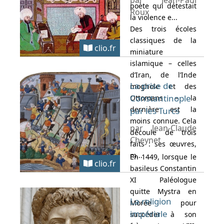
par Jean-Paul
poète qui détestait
Roux
la violence e...
Des trois écoles
classiques de la
clio.fr
miniature
islamique – celles
d’Iran, de l’Inde
La prise de
moghole et des
Constantinople
Ottomans – la
dernière est la
par les Turcs
moins connue. Cela
par Jean-Claude
découle de trois
Cheynet
faits : ses œuvres,
m...
En 1449, lorsque le
clio.fr
basileus Constantin
XI Paléologue
quitte Mystra en
La religion
Morée pour
impériale
succéder à son