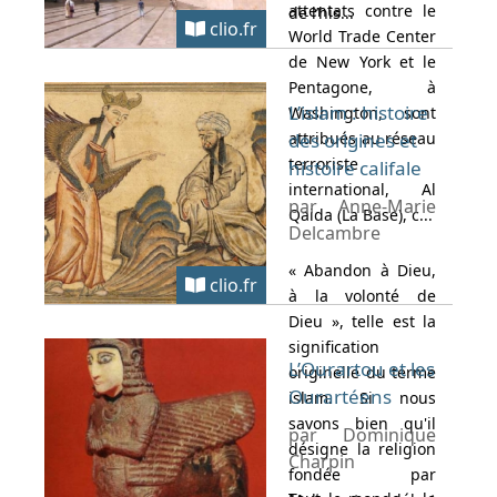
attentats contre le
de l’his...
clio.fr
World Trade Center
de New York et le
Pentagone, à
L’islam : histoire
Washington, sont
attribués au réseau
des origines et
terroriste
histoire califale
international, Al
par Anne-Marie
Qaida (La Base), c...
Delcambre
« Abandon à Dieu,
clio.fr
à la volonté de
Dieu », telle est la
signification
L’Ourartou et les
originelle du terme
Ourartéens
islam. Si nous
savons bien qu'il
par Dominique
désigne la religion
Charpin
fondée par