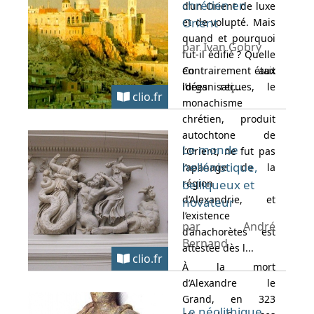
chrétien en
d’un Orient de luxe
Orient
et de volupté. Mais
quand et pourquoi
par Ivan Gobry
fut-il édifié ? Quelle
en était
Contrairement aux
l’organisati...
idées reçues, le
clio.fr
monachisme
chrétien, produit
autochtone de
Le monde
l’Orient, ne fut pas
hellénistique,
l’apanage de la
région
belliqueux et
d’Alexandrie, et
novateur
l’existence
par André
d’anachorètes est
Bernand
attestée dès l...
clio.fr
À la mort
d’Alexandre le
Grand, en 323
Le néolithique