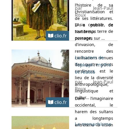
l’histoire de sa
par Jean-Paul
christianisation et
Roux
de ses littératures.
L’Asie centrale, de
Il a publié de
tout temps terre de
nombreux
clio.fr
passage,
ouvrages sur ...
d’invasion, de
rencontre des
Le harem de
civilisations venues
Topkapi : mythe
des quatre points
cardinaux, est le
et réalité
lieu de la diversité
par Jean-Paul
anthropologique,
Roux
linguistique et
cultur...
Dans l’imaginaire
clio.fr
occidental, le
harem des sultans
a longtemps
Le monachisme
entretenu la vision