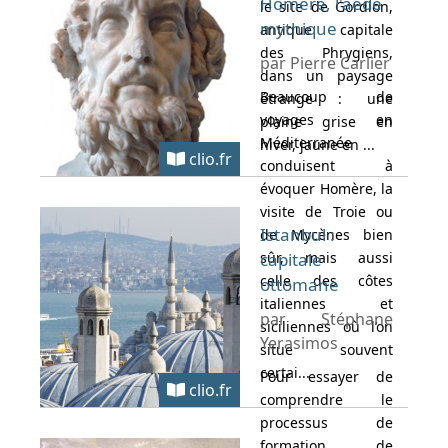
Homère, l'aède
le site de Gordion,
mythique
antique capitale
des Phrygiens,
par Pierre Carlier
dans un paysage
Beaucoup de
étrange : une
voyages en
plaine grise en
Méditerranée
hiver, jaune en ...
clio.fr
conduisent à
évoquer Homère, la
visite de Troie ou
Istanbul :
de Mycènes bien
sûr, mais aussi
capitale
celle des côtes
ottomane
italiennes et
par Stéphane
siciliennes où l’on
Yerasimos
situe souvent
certai...
Pour essayer de
clio.fr
comprendre le
processus de
formation de