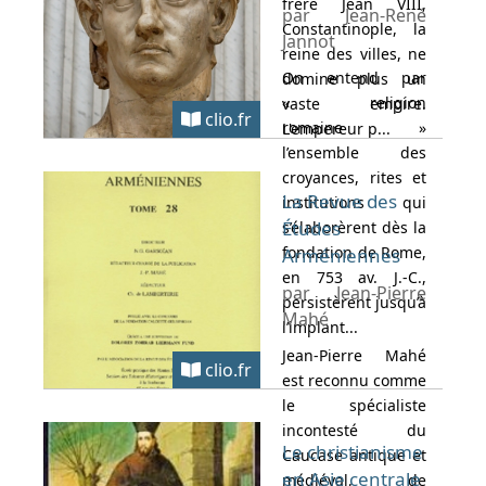
frère Jean VIII,
par Jean-René
Constantinople, la
Jannot
reine des villes, ne
On entend par
domine plus un
« religion
vaste empire.
clio.fr
romaine »
L'empereur p...
l’ensemble des
croyances, rites et
La Revue des
institutions qui
Études
s’élaborèrent dès la
fondation de Rome,
Arméniennes
en 753 av. J.-C.,
par Jean-Pierre
persistèrent jusqu’à
Mahé
l’implant...
Jean-Pierre Mahé
clio.fr
est reconnu comme
le spécialiste
incontesté du
Le christianisme
Caucase antique et
en Asie centrale
médiéval, de