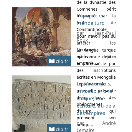
de la dynastie des
Comnènes, périt
L'épopée du
massacré par la
monde turc
foule de
Constantinople
par Jean-Paul
pour n’avoir pas su
Roux
arrêter les
Normands qui,
La langue turque
après s’être
est connue depuis
clio.fr
empar�...
le VIIIe siècle par
des inscriptions
écrites en Mongolie
Les Araméens,
septentrionale,
un peuple, une
mais elle présente
déjà, alors, des
langue, une
phénomènes
écriture, au-delà
d’usure qui
des empires
prouvent son
par André
antiqu...
clio.fr
Lemaire