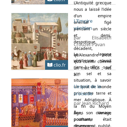
L’Antiquité grecque
nous a laissé l’idée
d’un empire
L’Empire
oriental figé
vénitien
pendant un siècle
et demi,
par Elisabeth
despotique,
Crouzet-Pavan
décadent,
La lagune
qu’Alexandre n’eut
vénitienne n’avait
qu’à cueillir comme
clio.fr
rien à offrir, sauf
un fruit mûr ; ses
son sel et sa
a...
situation, à savoir
L’esprit de la
un bout de monde
croisade
pris entre terre et
mer Adriatique. À
par Jean Richard
la fin du Moyen
Âge, Venise,
Dans son ouvrage
pourtant, était
posthume
devenue u...
récemment publié,