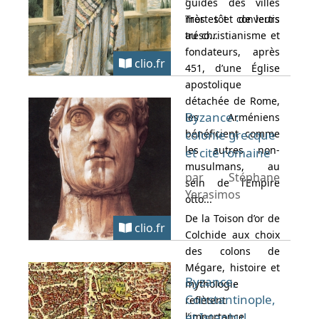
guides des villes
mortes et de leurs
Très tôt convertis
tréso...
au christianisme et
fondateurs, après
clio.fr
451, d’une Église
apostolique
détachée de Rome,
Byzance :
les Arméniens
bénéficient comme
colonie grecque
les autres non-
et cité romaine
musulmans, au
par Stéphane
sein de l’Empire
Yerasimos
otto...
De la Toison d’or de
clio.fr
Colchide aux choix
des colons de
Mégare, histoire et
Byzance,
mythologie
Constantinople,
reflètent
et Istanbul
l’importance