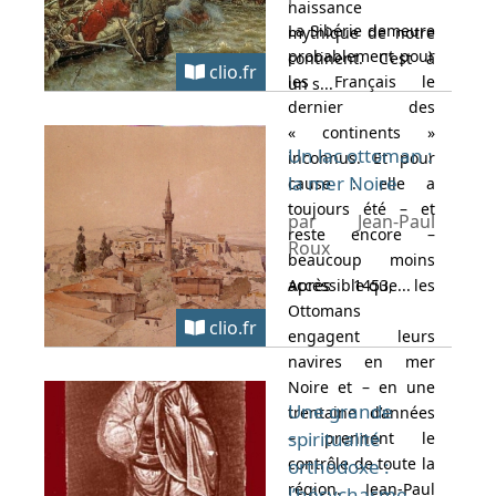
naissance
La Sibérie demeure
mythique de notre
probablement pour
continent. C’est à
clio.fr
les Français le
un s...
dernier des
« continents »
Un lac ottoman :
inconnus. Et pour
la mer Noire
cause : elle a
toujours été – et
par Jean-Paul
reste encore –
Roux
beaucoup moins
accessible que...
Après 1453, les
Ottomans
clio.fr
engagent leurs
navires en mer
Noire et – en une
Une grande
trentaine d’années
spiritualité
– prennent le
contrôle de toute la
orthodoxe :
région. Jean-Paul
l’hésychasme