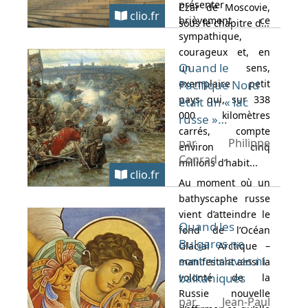
présenter
Czar de Moscovie,
clio.fr
brièvement ce
sous le chapitre d...
sympathique,
courageux et, en
Quand le
un sens,
exemplaire petit
Pacifique Nord
pays qui, sur 338
était un « lac
000 kilomètres
russe »…
carrés, compte
par Philippe
environ cinq
Conrad
millions d’habit...
clio.fr
Au moment où un
bathyscaphe russe
vient d’atteindre le
Quand les
fond de l’Océan
Bulgares ne
Glacial Arctique –
sont ni slaves ni
manifestant ainsi la
balkaniques
volonté de la
Russie nouvelle
par Jean-Paul