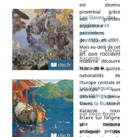
est devenu
proverbial grâce
Les Slaves, des
aux grandes
origines aux
expositions
premières
parisiennes
principautés
de 1975 et 2001.
Mais au-delà de cet
par Michel
art dont l’Occident
Kazanski
moderne découvre
clio.fr
la beauté �...
Plus de quinze
nationalités de
l’Europe centrale et
Les Varègues,
orientale sont
ces Vikings qui
définies comme
firent la Russie ?
slaves. Michel
Kazanski nous
par Régis Boyer
éclaire sur l’origine
Une certaine
et l’histoire
ambiguïté préside
ancienne des
clio.fr