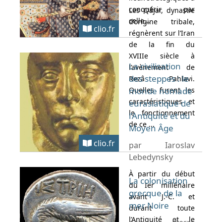
conquérir par
Les Qâjar, dynastie
celle...
d’origine tribale,
clio.fr
régnèrent sur l’Iran
de la fin du
XVIIIe siècle à
La civilisation
l’avènement de
des steppes : le
Rezâ Pahlavi.
Quelles furent les
monde nomade
caractéristiques et
eurasiatique de
le fonctionnement
l’Antiquité et du
de ce ...
Moyen Âge
clio.fr
par Iaroslav
Lebedynsky
À partir du début
La colonisation
du Ier millénaire
grecque de la
avant J.-C. et
mer Noire
durant toute
l’Antiquité et le