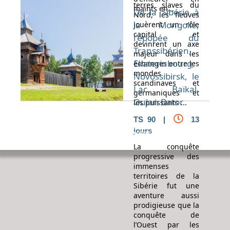
terres slaves du
maints en...
De la Sibérie à
Nord, les fleuves
la Mongolie,
jouèrent un rôle
capital et
l'épopée du
devinrent un axe
Transsibérien,
majeur dans les
Ekaterinbourg,
échanges entre les
mondes
Novossibirsk, le
scandinaves et
Lac Baïkal,
germaniques et
Oulan Bator
les puissants ...
TS 90 |
13
jours
Espace Voyageur
Espace professionnel
Contact
La conquête
progressive des
immenses
territoires de la
Sibérie fut une
aventure aussi
prodigieuse que la
conquête de
l’Ouest par les