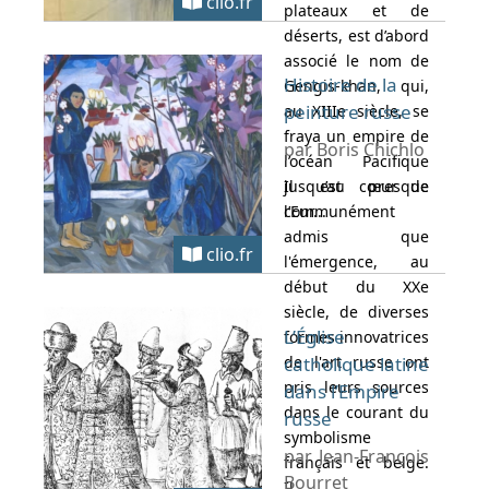
clio.fr
plateaux et de
déserts, est d’abord
associé le nom de
Histoire de la
Gengis-khan, qui,
peinture russe
au XIIIe siècle, se
fraya un empire de
par Boris Chichlo
l’océan Pacifique
jusqu’au cœur de
Il est presque
l’Eur...
communément
admis que
clio.fr
l'émergence, au
début du XXe
siècle, de diverses
L’Église
formes innovatrices
de l'art russe ont
catholique latine
pris leurs sources
dans l’Empire
dans le courant du
russe
symbolisme
par Jean-François
français et belge.
Bourret
Il...