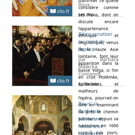
d’affirmer ce qu’elle
Roux
considère comme
clio.fr
ses dro...
Les Huns, dont on
discute encore
l’appartenance
Réincarnation
ethnique et
ou mort de
linguistique, venus
l’opéra
de la Haute Asie
lointaine, font leur
par Barbara
apparition dans la
Malecka
basse Volga, si l’on
Contamin
en croit Ptolémée,
clio.fr
au IIe sièc...
Splendeurs et
malheurs de
l’opéra, pourrait-on
Rous’: la
dire en examinant
Ruthénie
de près le chemin
kiévienne,
parcouru depuis sa
naissance en 1600
histoire et
jusqu’à nos jours.
civilisation