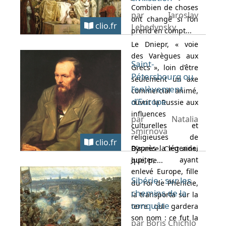
Combien de choses
par Iaroslav
ont changé si l’on
clio.fr
Lebedynsky
prend en compt...
Le Dniepr, « voie
des Varègues aux
Saint-
Grecs », loin d’être
Pétersbourg ou
seulement un axe
l’enlèvement
commercial animé,
d’Europe
ouvrit la Russie aux
influences
par Natalia
culturelles et
Smirnova
religieuses de
clio.fr
D’après la légende,
Byzance. C’est ainsi
Jupiter, ayant
que, pe...
enlevé Europe, fille
Sibérie : sur les
du roi de Phénicie,
chemins de la
la transporta sur la
conquête
terre qui gardera
son nom : ce fut la
par Boris Chichlo