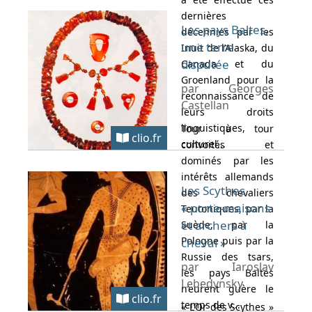
dernières
Les pays Baltes,
décennies par les
une terre
Inuit de l’Alaska, du
disputée
Canada et du
Groenland pour la
par Georges
reconnaissance de
Castellan
leurs droits
linguistiques,
Tour à tour
clio.fr
culturel...
convoités et
dominés par les
intérêts allemands
Les Scythes,
des chevaliers
« porte-maisons
Teutoniques, par la
et archers à
Suède, par la
Pologne puis par la
cheval »
Russie des tsars,
par Iaroslav
les pays Baltes
Lebedynsky
n’eurent guère le
clio.fr
temps de v...
« L’Or des Scythes »