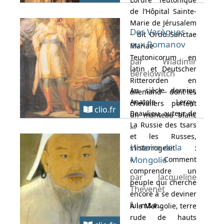
de l’Hôpital Sainte-
Marie de Jérusalem
Des Varègues
– dit Ordo Sanctae
aux Romanov
Mariae
Teutonicorum en
par Wladimir
latin et Deutscher
Berelowitch
Ritterorden en
Au siècle dernier,
allemand – dont les
Anatole Leroy-
chevaliers portent
clio.fr
Beaulieu, auteur de
un manteau blanc
La Russie des tsars
...
et les Russes,
Histoire de la
s'interrogeait :
Mongolie
« Comment
comprendre un
par Jacqueline
peuple qui cherche
Thevenet
encore à se deviner
lui-m&#...
À la Mongolie, terre
rude de hauts