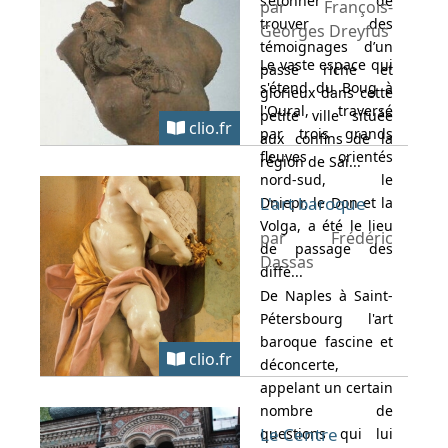
s’étonner de
par François-
trouver des
Georges Dreyfus
témoignages d’un
Le vaste espace qui
passé riche et
s'étend du Boug à
glorieux dans cette
l'Oural, traversé
petite ville située
clio.fr
par trois grands
aux confins de la
fleuves orientés
région de Sai...
nord-sud, le
L'art baroque
Dniepr, le Don et la
Volga, a été le lieu
par Frédéric
de passage des
Dassas
diffé...
De Naples à Saint-
Pétersbourg l'art
baroque fascine et
clio.fr
déconcerte,
appelant un certain
nombre de
Le Centre
questions qui lui