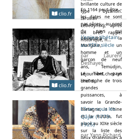
brillante culture de
En 1164 peut-être –
type byzantin.
clio.fr
les dates ne sont
Iaroslav
pas sûres – au nord
Lebedynsky, après
du pays qui
un bref rappel
L’enjeu tibétain
deviendra la
historique, n...
au XIXe siècle
Mongolie, un
homme et un
par Laurent
garçon de neuf
Deshayes
ans, Temüdjin,
Le Tibet, pays
séjournent chez un
limitrophe de trois
chef d...
clio.fr
grandes
puissances, à
savoir la Grande-
L’Iran sous les
Bretagne, la Chine
Qâjar (1779-
et la Russie, fut
placé au XIXe siècle
1925)
sur la liste des
par Yann Richard
lieux stratégiques à