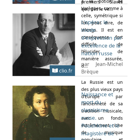
à la notion de
premiers Slaves
Varègues, comme à
qui, dès le Ve...
celle, symétrique si
L'opéra : le
l’on peut dire, de
mode
Vikings. Il est en
conséquence fort
d'expression par
difficile de
excellence de la
l’élucider de
nation russe
manière assurée,
par Jean-Michel
d...
clio.fr
Brèque
La Russie est un
des plus vieux pays
Naissance et
d’Europe par
mort du
l’ancienneté de sa
classicisme
tradition musicale,
russe.
avec un fonds
Pouchkine et le
extrêmement riche
de musique
magistère de
populaire et