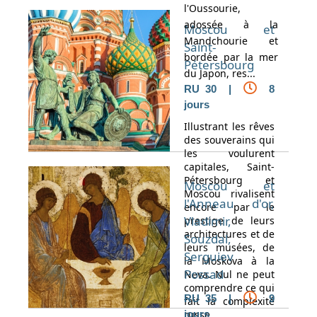
l'Oussourie,
adossée à la
Moscou et
Mandchourie et
Saint-
bordée par la mer
Pétersbourg
du Japon, res...
RU 30 |
8
jours
Illustrant les rêves
des souverains qui
les voulurent
capitales, Saint-
Pétersbourg et
Moscou et
Moscou rivalisent
l'Anneau d'or,
encore par le
Vladimir,
prestige de leurs
architectures et de
Souzdal,
leurs musées, de
Serguiev
la Moskova à la
Possad
Neva. Nul ne peut
comprendre ce qui
RU 35 |
9
fait la complexité
russe ...
jours