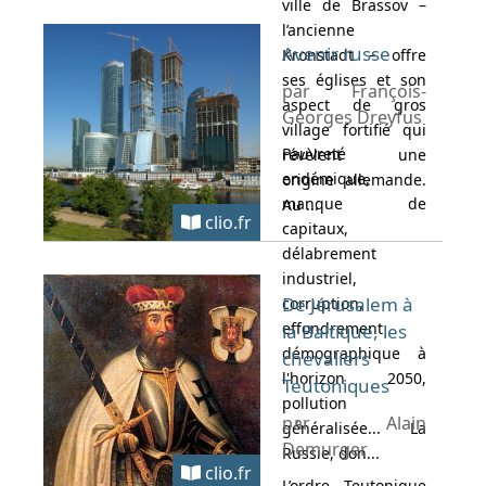
ville de Brassov –
l’ancienne
Avenir russe
Kronstadt – offre
ses églises et son
par François-
aspect de gros
Georges Dreyfus
village fortifié qui
Pauvreté
révèlent une
endémique,
origine allemande.
manque de
Au ...
clio.fr
capitaux,
délabrement
industriel,
De Jérusalem à
corruption,
effondrement
la Baltique, les
démographique à
chevaliers
l'horizon 2050,
Teutoniques
pollution
par Alain
généralisée... La
Demurger
Russie, don...
clio.fr
L’ordre Teutonique