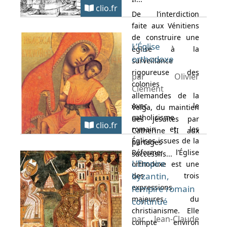
clio.fr
De l’interdiction
faite aux Vénitiens
de construire une
L’Église
église à la
orthodoxe
surveillance
rigoureuse des
par Olivier
colonies
Clément
allemandes de la
Avec le
Volga, du maintien
catholicisme
des jésuites par
clio.fr
romain et les
Catherine II aux
Églises issues de la
partages
Réforme, l’Église
successifs...
L’Empire
orthodoxe est une
byzantin,
des trois
expressions
l’empire romain
majeures du
continué
christianisme. Elle
par Jean-Claude
compte environ