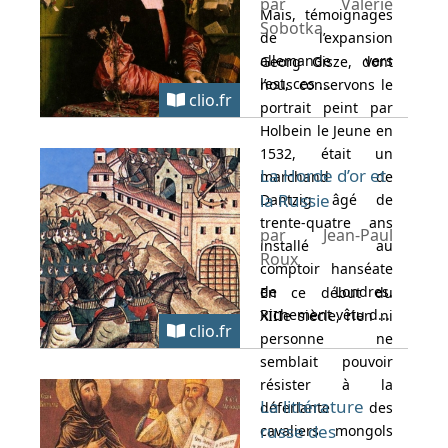
par Valérie
Mais, témoignages
Sobotka
de l’expansion
allemande vers
Georg Gisze, dont
l’est, ces ...
nous conservons le
clio.fr
portrait peint par
Holbein le Jeune en
1532, était un
La Horde d’or et
marchand de
la Russie
Dantzig âgé de
trente-quatre ans
par Jean-Paul
installé au
Roux
comptoir hanséate
de Londres.
En ce début du
Richement vêtu d...
XIIIe siècle, rien ni
clio.fr
personne ne
semblait pouvoir
résister à la
La littérature
déferlante des
russe des
cavaliers mongols