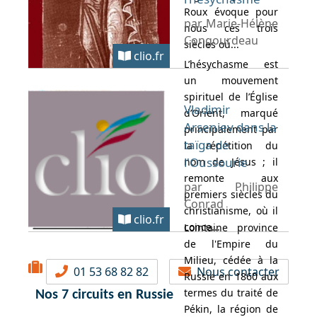
Roux évoque pour
par Marie-Hélène
nous ces trois
Congourdeau
siècles où...
clio.fr
L’hésychasme est
un mouvement
spirituel de l’Église
Vladimir
d’Orient, marqué
Arseniev dans la
principalement par
taïga de
la répétition du
l'Oussourie
nom de Jésus ; il
remonte aux
par Philippe
premiers siècles du
Conrad
christianisme, où il
clio.fr
conce...
Lointaine province
de l'Empire du
Milieu, cédée à la
01 53 68 82 82
Nous contacter
Russie en 1860 aux
termes du traité de
Nos 7 circuits en Russie
Pékin, la région de