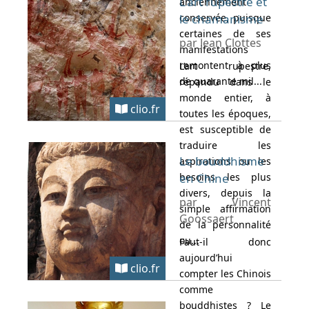
L'art rupestre et
anciennement
conservée, puisque
le chamanisme
certaines de ses
par Jean Clottes
manifestations
remontent à plus
L’art rupestre,
de quarante mil...
répandu dans le
monde entier, à
clio.fr
toutes les époques,
est susceptible de
traduire les
Le bouddhisme
aspirations ou les
besoins les plus
en Chine
divers, depuis la
par Vincent
simple affirmation
Goossaert
de la personnalité
ou...
Faut-il donc
aujourd’hui
clio.fr
compter les Chinois
comme
bouddhistes ? Le