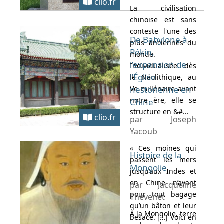
clio.fr
La civilisation
chinoise est sans
conteste l'une des
De Babylone à
plus anciennes du
Pékin,
monde.
l’expansion de
Individualisée dès
l’Église
le Néolithique, au
Ve millénaire avant
nestorienne en
notre ère, elle se
Chine
structure en &#...
clio.fr
par Joseph
Yacoub
« Ces moines qui
Histoire de la
passent les mers
Mongolie
jusqu’aux Indes et
en Chine n’ayant
par Jacqueline
pour tout bagage
Thevenet
qu’un bâton et leur
À la Mongolie, terre
besace. […] Voici en