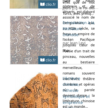
rude de hauts
effet que de nos
clio.fr
plateaux et de
jours […] le roi des
déserts, est d’abord
Turcs, avec presq...
associé le nom de
Introduction à la
Gengis-khan, qui,
littérature
au XIIIe siècle, se
fraya un empire de
chinoise
l’océan Pacifique
par Jean Levi
jusqu’au cœur de
l’Eur...
Poésie d’un trait de
pinceau, nouvelles
clio.fr
au bestiaire
merveilleux,
romans souvent
L’écriture
inachevés, théâtre
chinoise,
d’ombres et opéras
où la parole
richesse
devient danse : la
symbolique et
littérature chinoise
empreinte
est un monde...