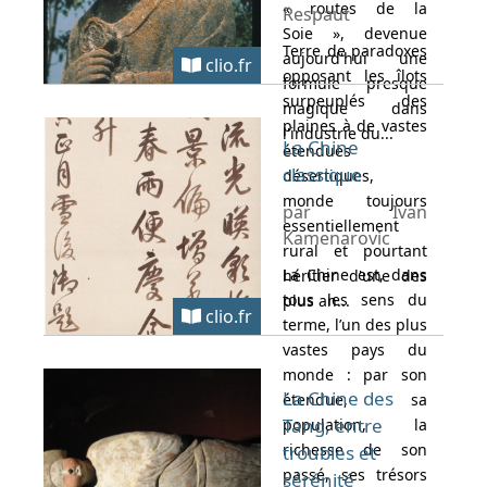
« routes de la
Respaut
Soie », devenue
Terre de paradoxes
aujourd'hui une
clio.fr
opposant les îlots
formule presque
surpeuplés des
magique dans
plaines à de vastes
l'industrie du...
La Chine
étendues
classique
désertiques,
monde toujours
par Ivan
essentiellement
Kamenarovic
rural et pourtant
La Chine est, dans
héritier d'une des
tous les sens du
plus an...
clio.fr
terme, l’un des plus
vastes pays du
monde : par son
La Chine des
étendue, sa
Tang, entre
population, la
richesse de son
troubles et
passé, ses trésors
sérénité