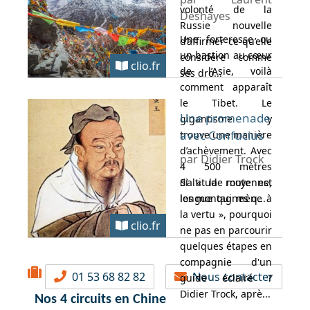
volonté de la
Deshayes
Russie nouvelle
Une forteresse ou
d’affirmer ce qu’elle
un bastion au cœur
considère comme
clio.fr
de l’Asie, voilà
ses dro...
comment apparaît
le Tibet. Le
Une promenade
gigantisme y
avec Confucius
trouve une manière
d’achèvement. Avec
par Didier Trock
4 500 mètres
d’altitude moyenne,
Si « la route est
les montagnes q...
longue qui mène à
la vertu », pourquoi
clio.fr
ne pas en parcourir
quelques étapes en
compagnie d'un
01 53 68 82 82
Nous contacter
guide éclairé ?
Didier Trock, aprè...
Nos 4 circuits en Chine