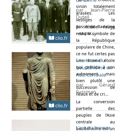
sinon totalement
par Jean-Pierre
arasées. Les
Duteil
vestiges de la
passe de Badaling
Si l’étoile rouge
– sa par...
reste le symbole de
clio.fr
la République
populaire de Chine,
ce ne fut certes pas
La venue du
une bonne étoile
bouddhisme en
qui présida à son
avènement, mais
Asie centrale
bien plutôt une
par Gérard
succession de
Fussman
fléaux et de cri...
La conversion
clio.fr
partielle des
peuples de l’Asie
centrale au
L'art du bronze
bouddhisme est un