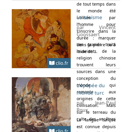
de tout temps dans
le monde été
Le taoïsme
utilisée par
l’homme pour
par Vincent
s’inscrire dans la
Goossaert
durée : marquer
Les grands traits
dans la pierre ou à
invariants de la
l’aide de ...
religion chinoise
clio.fr
trouvent leurs
sources dans une
conception du
L'épopée du
monde qui
remonte aux
monde turc
origines de cette
par Jean-Paul
civilisation. Mais
Roux
sur le terreau du
culte des ancêtres
La langue turque
...
est connue depuis
clio.fr