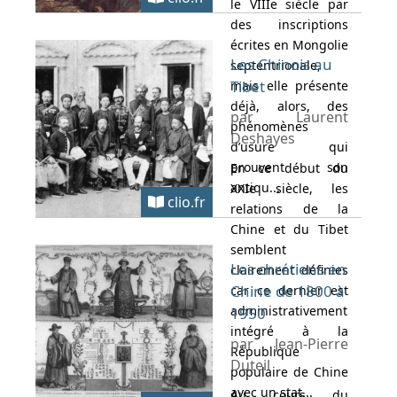
le VIIIe siècle par
des inscriptions
écrites en Mongolie
Les Chinois au
septentrionale,
Tibet
mais elle présente
déjà, alors, des
par Laurent
phénomènes
Deshayes
d’usure qui
prouvent son
En ce début du
antiqu...
XXIe siècle, les
clio.fr
relations de la
Chine et du Tibet
semblent
Les chrétiens en
clairement définies
Chine de 1800 à
car ce dernier est
administrativement
1950
intégré à la
par Jean-Pierre
République
Duteil
populaire de Chine
avec un stat...
Au cours du