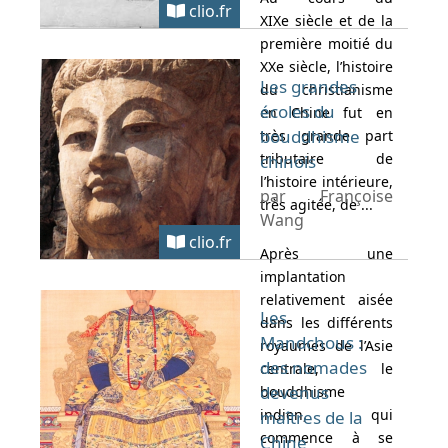
clio.fr
XIXe siècle et de la
première moitié du
XXe siècle, l’histoire
Les grandes
du christianisme
écoles du
en Chine fut en
bouddhisme
très grande part
tributaire de
chinois
l’histoire intérieure,
par Françoise
très agitée, de ...
Wang
clio.fr
Après une
implantation
relativement aisée
Les
dans les différents
Mandchous :
royaumes de l’Asie
des nomades
centrale, le
devenus
bouddhisme
indien, qui
maîtres de la
commence à se
Chine