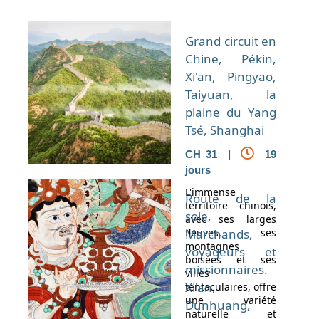
Grand circuit en
Chine, Pékin,
Xi'an, Pingyao,
Taiyuan, la
plaine du Yang
Tsé, Shanghai
CH 31 |
19
jours
L'immense
Route de la
territoire chinois,
soie,
avec ses larges
fleuves, ses
Marchands,
montagnes
voyageurs et
boisées et ses
missionnaires.
villes
Xi'an,
tentaculaires, offre
une variété
Dunhuang,
naturelle et