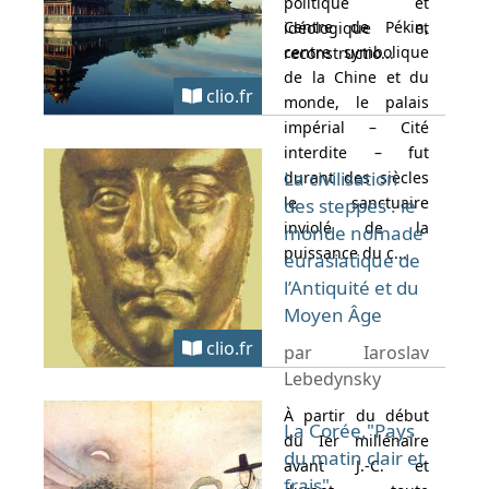
politique et
Centre de Pékin,
idéologique et
centre symbolique
reconstructio...
de la Chine et du
clio.fr
monde, le palais
impérial – Cité
interdite – fut
La civilisation
durant des siècles
le sanctuaire
des steppes : le
inviolé de la
monde nomade
puissance du c...
eurasiatique de
l’Antiquité et du
Moyen Âge
clio.fr
par Iaroslav
Lebedynsky
À partir du début
La Corée,"Pays
du Ier millénaire
du matin clair et
avant J.-C. et
frais"