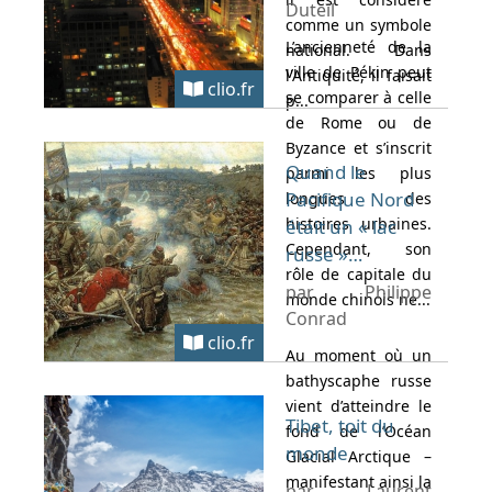
Duteil
comme un symbole
L’ancienneté de la
national. Dans
ville de Pékin peut
l'Antiquité, il faisait
clio.fr
se comparer à celle
p...
de Rome ou de
Byzance et s’inscrit
Quand le
parmi les plus
Pacifique Nord
longues des
histoires urbaines.
était un « lac
Cependant, son
russe »…
rôle de capitale du
par Philippe
monde chinois ne...
Conrad
clio.fr
Au moment où un
bathyscaphe russe
vient d’atteindre le
Tibet, toit du
fond de l’Océan
monde
Glacial Arctique –
manifestant ainsi la
par Laurent