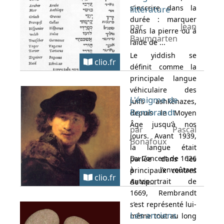
s’inscrire dans la
littérature
durée : marquer
par Jean
dans la pierre ou à
Baumgarten
l’aide de ...
Le yiddish se
clio.fr
définit comme la
principale langue
véhiculaire des
L'énigme de
Juifs ashkénazes,
Rembrandt
depuis le Moyen
Âge jusqu’à nos
par Pascal
jours. Avant 1939,
Bonafoux
la langue était
Du Concert de 1626
parlée dans les
à l’envoûtant
principaux centres
clio.fr
Autoportrait de
de vie...
1669, Rembrandt
s’est représenté lui-
Les anciens
même tout au long