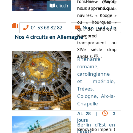
romaine (Payot),
La Hanse évoque
clio.fr
nous apprend qu...
les puissants
navires, « Kooge »
ou « hourques »
01 53 68 82 82
Nous contacter
qui, de Londres à
Novgorod
Nos 4 circuits en Allemagne
transportaient au
XIVe siècle drap
anglais, ...
Rhénanie
romaine,
carolingienne
et impériale,
Trèves,
Cologne, Aix-la-
Chapelle
AL 28 |
3
jours
Berlin d'Est en
Renovatio imperii !
Ouest