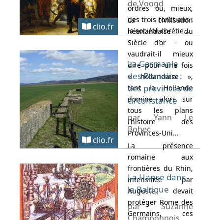
de Voogd
ordres ou, mieux,
des trois fonctions :
La civilisation
clio.fr
la société chrétie...
néerlandaise du
Siècle d’or – ou
vaudrait-il mieux
La Germanie
dire pour une fois
des Romains :
« hollandaise »,
des provinces de
tant la Hollande
domine alors sur
circonstance
tous les plans
par Yann Le
l’histoire des
Bohec
Provinces-Uni...
clio.fr
La présence
romaine aux
frontières du Rhin,
La Hanse dans
intensifiée par
la Baltique
Auguste, devait
protéger Rome des
par Suzanne
Germains, ces
Champonnois