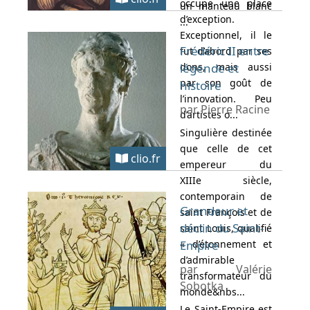
occupe une place
un manteau blanc
d’exception.
...
Exceptionnel, il le
Frédéric II entre
fut d’abord par ses
dons, mais aussi
légende et
par son goût de
histoire
l’innovation. Peu
par Pierre Racine
d’artistes o...
Singulière destinée
que celle de cet
clio.fr
empereur du
XIIIe siècle,
contemporain de
Grandeur et
saint François et de
déclin du Saint-
saint Louis, qualifié
« d’étonnement et
Empire
d’admirable
par Valérie
transformateur du
Sobotka
monde&nbs...
Le Saint-Empire est