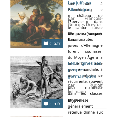
Les juifs en
son nom à
Allemagne
Habichtsburg – le
« château de
par François-
l’Épervier » – dans
Georges Dreyfus
le canton suisse
Les nombreuses
d’Argovie (Aargau).
communautés
Il avait ...
clio.fr
juives d’Allemagne
furent soumises,
du Moyen Âge à la
Les origines des
fin de la première
peuples
guerre mondiale, à
une intolérance
germaniques
récurrente, souvent
par Rudolf
plus manifeste
Fellmann
dans les classes
popu...
L’hypothèse
clio.fr
généralement
retenue donne aux