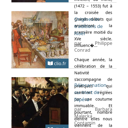
(1472 – 1553) fut à
la croisée des
Origines et
grands débats qui
animèrent la
traditions de
première moitié du
Noël
XVe siècle.
par Philippe
Influenc�...
Conrad
Chaque année, la
clio.fr
célébration de la
Nativité
s’accompagne de
Réincarnation
pratiques qui
ou mort de
semblent réglées
l’opéra
par une coutume
immuable. Et
par Barbara
pourtant, nombre
Malecka
d’entre elles nous
Contamin
viennent de la