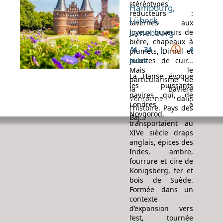
stéréotypes
Hambourg,
réducteurs :
Lübeck,
tavernes aux
Lunebourg
joyeux buveurs de
bière, chapeaux à
AL 34 |
4
plumets, Dirndl et
culottes de cuir...
jours
Mais le
La Hanse évoque
particularisme de
les puissants
la Bavière
navires qui, de
s'enracine dans
Espace Voyageur
Espace professionnel
Contact
Londres à
l'histoire. Pays des
Novgorod,
Baj...
transportaient au
XIVe siècle draps
anglais, épices des
Indes, ambre,
fourrure et cire de
Königsberg, fer et
bois de Suède.
Formée dans un
contexte
d’expansion vers
l’est, tournée