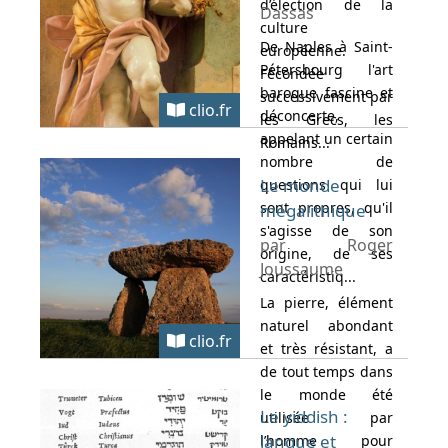
d’élection de la
Dassas
culture
De Naples à Saint-
européenne.
Pétersbourg l'art
Fécondée
baroque fascine et
successivement par
clio.fr
déconcerte,
les Grecs, les
appelant un certain
Romains...
nombre de
Le monde
questions qui lui
sont propres, qu'il
mégalithique
s'agisse de son
par Roger
origine, de ses
Joussaume
caractéristiq...
La pierre, élément
naturel abondant
clio.fr
et très résistant, a
de tout temps dans
le monde été
Le yiddish :
utilisée par
langue et
l’homme pour