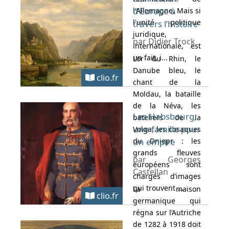
d’Europe à
l'Allemagne. Mais si
l'unité politique
travers l’histoire
juridique,
par Didier Trock
internationale, est
un fait, i...
L’or du Rhin, le
Danube bleu, le
clio.fr
chant de la
Moldau, la bataille
de la Néva, les
Les Habsbourg,
bateliers de la
une famille pour
Volga, les cosaques
du Dniepr : les
un empire
grands fleuves
par Georges
européens sont
Castellan
chargés d’images
qui trouvent ...
La maison
clio.fr
germanique qui
régna sur l’Autriche
de 1282 à 1918 doit