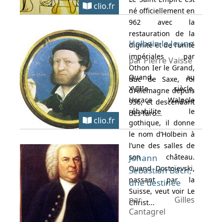
clio.fr
né officiellement en
962 avec la
restauration de la
Holbein le Jeune
dignité et de l’unité
impériales par
par Pierre Vaisse
Othon Ier le Grand,
Quand, au
duc de Saxe, roi
XVIIIe siècle,
d’Allemagne depuis
Horace Walpole
936, et descendant
réhabilite le
des faro...
clio.fr
gothique, il donne
le nom d’Holbein à
l’une des salles de
son château.
Johann
Quand Dostoïevski,
Sebastian Bach,
passant par la
une destinée
Suisse, veut voir Le
par Gilles
Christ...
Cantagrel