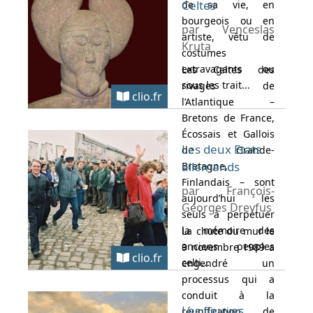
Celtes
de sa vie, en
bourgeois ou en
par Venceslas
artiste, vêtu de
Kruta
costumes
extravagants ou
Les Celtes des
sous les trait...
rivages de
clio.fr
l’Atlantique –
Bretons de France,
Écossais et Gallois
Les deux Etats
de Grande-
allemands
Bretagne,
Finlandais – sont
par François-
aujourd’hui les
Georges Dreyfus
seuls à perpétuer
la mémoire des
La chute du mur le
anciens peuples
9 novembre 1989 a
clio.fr
celti...
engendré un
processus qui a
conduit à la
Les fleuves
réunification de