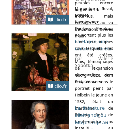
peuples encore
Marienburg, Reval,
largement
Dorpat,
inconnus, mais
clio.fr
Koenigsberg,
considérés, au vu
Dantzig, Pernau…
d’incursions brèves
ne portent plus les
mais ...
La Hanse, une
noms germaniques
union d’intérêts
sous lesquels elles
ont été créées.
par Valérie
Mais, témoignages
Sobotka
de l’expansion
allemande vers
Georg Gisze, dont
l’est, ces ...
nous conservons le
clio.fr
portrait peint par
Holbein le Jeune en
1532, était un
La littérature
marchand de
allemande du
Dantzig âgé de
trente-quatre ans
Moyen-Âge au
installé au