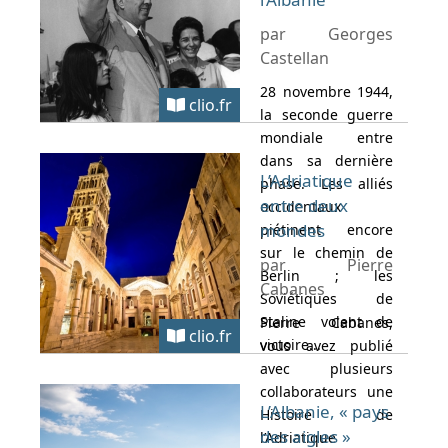
par Georges
Castellan
28 novembre 1944,
clio.fr
la seconde guerre
mondiale entre
dans sa dernière
L’Adriatique
phase. Les alliés
entre deux
occidentaux
mondes
piétinent encore
sur le chemin de
par Pierre
Berlin ; les
Cabanes
Soviétiques de
Staline volent de
Pierre Cabanes,
clio.fr
victoire...
vous avez publié
avec plusieurs
collaborateurs une
L’Albanie, « pays
Histoire de
des aigles »
l’Adriatique