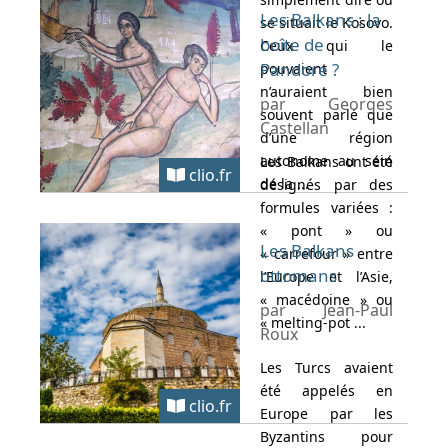
Les Balkans : la
se situait le Kosovo.
boîte de
Ceux qui le
Pandore ?
pouvaient
n’auraient bien
par Georges
souvent parlé que
Castellan
d’une région
autonome au sein
Les Balkans ont été
clio.fr
de la ...
désignés par des
formules variées :
« pont » ou
Les Balkans
« carrefour » entre
ottomans
l’Europe et l’Asie,
« macédoine » ou
par Jean-Paul
« melting-pot ...
Roux
Les Turcs avaient
été appelés en
clio.fr
Europe par les
Byzantins pour