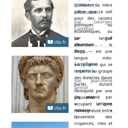
littérature
quittèrent la mère
albanaises
patrie, que ce soit
pour des raisons
par Georges
politiques ou
Castellan
économiques, ou
par soif
La langue
clio.fr
d’aventure…
albanaise – le
Parco...
shqip — est une
langue indo-
La religion
européenne qui se
impériale
rattache au groupe
des dialectes daces
par Jean-René
parlés durant
Jannot
l’Antiquité par une
On entend par
population
« religion
occupant la zone
clio.fr
romaine »
montagneuse entre
l’ensemble des
l...
croyances, rites et