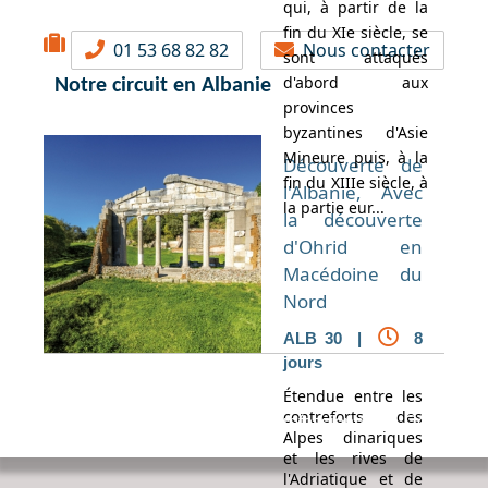
qui, à partir de la
fin du XIe siècle, se
01 53 68 82 82
Nous contacter
sont attaqués
d'abord aux
Notre circuit en Albanie
provinces
byzantines d'Asie
Mineure puis, à la
Découverte de
fin du XIIIe siècle, à
l'Albanie, Avec
la partie eur...
la découverte
d'Ohrid en
Macédoine du
Nord
ALB 30 |
8
jours
Étendue entre les
contreforts des
Espace Voyageur
Espace professionnel
Contact
Alpes dinariques
et les rives de
l'Adriatique et de