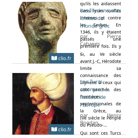
qu’ils les aidassent
Les Illyriens, aux
dans leurs conflits
limites du
internes et contre
les Serbes. En
monde grec
1346, ils y étaient
par Pierre
passés une
Cabanes
première fois. Ils y
...
Si, au Ve siècle
clio.fr
avant J.-C, Hérodote
limite sa
connaissance des
Les Turcs
Illyriens à ceux qui
ottomans à
sont proches des
l'assaut de
frontières
septentrionales de
l'Europe
la Grèce, au
par Henry
IVe siècle le Périple
Bogdan
du Pseudo-...
clio.fr
Qui sont ces Turcs