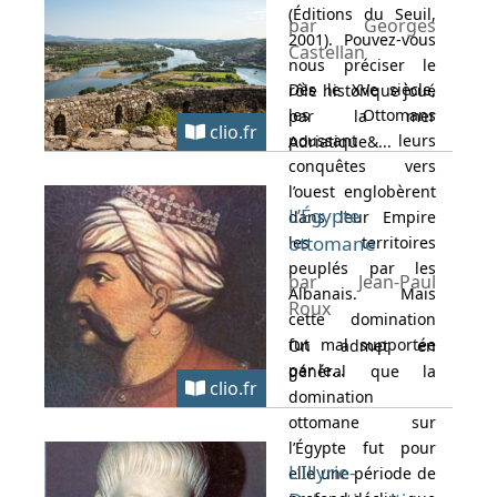
(Éditions du Seuil,
par Georges
2001). Pouvez-vous
Castellan
nous préciser le
Dès le XVe siècle,
rôle historique joué
les Ottomans
par la mer
clio.fr
poussant leurs
Adriatique&...
conquêtes vers
l’ouest englobèrent
L’Égypte
dans leur Empire
ottomane
les territoires
peuplés par les
par Jean-Paul
Albanais. Mais
Roux
cette domination
fut mal supportée
On admet en
par le...
général que la
clio.fr
domination
ottomane sur
l’Égypte fut pour
L’Illyrie-
elle une période de