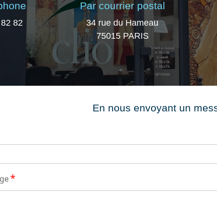
éphone
Par courrier postal
 82 82
34 rue du Hameau
75015 PARIS
En nous envoyant un mes
*
age