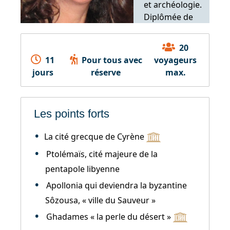
et archéologie.
Diplômée de
l'Ecole biblique
et
20
archéologique
11
Pour tous avec
voyageurs
française de
jours
réserve
max.
Jérusalem.
Les points forts
La cité grecque de Cyrène
Ptolémaïs, cité majeure de la
pentapole libyenne
Apollonia qui deviendra la byzantine
Sôzousa, « ville du Sauveur »
Ghadames « la perle du désert »