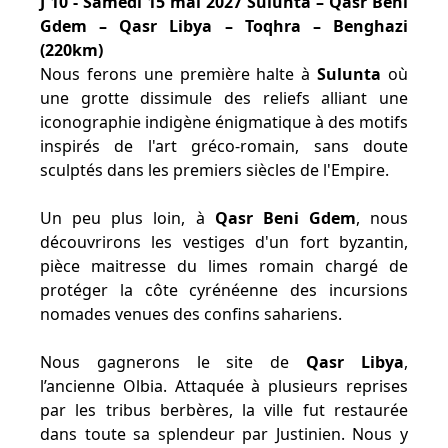
J 10 - Samedi 15 mai 2027 Sulunta – Qasr Beni
Gdem – Qasr Libya – Toqhra – Benghazi
(220km)
Nous ferons une première halte à
Sulunta
où
une grotte dissimule des reliefs alliant une
iconographie indigène énigmatique à des motifs
inspirés de l'art gréco-romain, sans doute
sculptés dans les premiers siècles de l'Empire.
Un peu plus loin, à
Qasr Beni Gdem
, nous
découvrirons les vestiges d'un fort byzantin,
pièce maitresse du limes romain chargé de
protéger la côte cyrénéenne des incursions
nomades venues des confins sahariens.
Nous gagnerons le site de
Qasr Libya
,
l’ancienne Olbia. Attaquée à plusieurs reprises
par les tribus berbères, la ville fut restaurée
dans toute sa splendeur par Justinien. Nous y