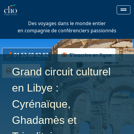
Des voyages dans le monde entier
en compagnie de conférenciers passionnés
01 53 68 82 82
S'inscrire en ligne
Grand circuit culturel
Imprimer
en Libye :
Cyrénaïque,
Ghadamès et