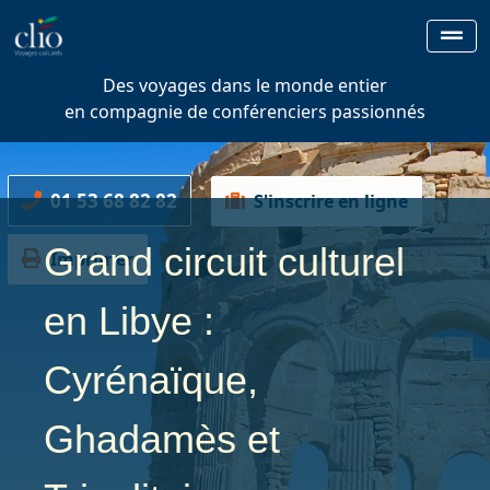
Des voyages dans le monde entier
en compagnie de conférenciers passionnés
01 53 68 82 82
S'inscrire en ligne
Grand circuit culturel
Imprimer
en Libye :
Cyrénaïque,
Ghadamès et