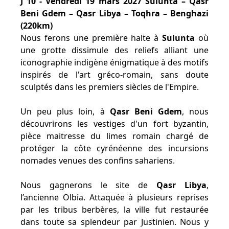
J 10 - Vendredi 19 mars 2027 Sulunta – Qasr
Beni Gdem – Qasr Libya – Toqhra – Benghazi
(220km)
Nous ferons une première halte à
Sulunta
où
une grotte dissimule des reliefs alliant une
iconographie indigène énigmatique à des motifs
inspirés de l'art gréco-romain, sans doute
sculptés dans les premiers siècles de l'Empire.
Un peu plus loin, à
Qasr Beni Gdem
, nous
découvrirons les vestiges d'un fort byzantin,
pièce maitresse du limes romain chargé de
protéger la côte cyrénéenne des incursions
nomades venues des confins sahariens.
Nous gagnerons le site de
Qasr Libya
,
l’ancienne Olbia. Attaquée à plusieurs reprises
par les tribus berbères, la ville fut restaurée
dans toute sa splendeur par Justinien. Nous y