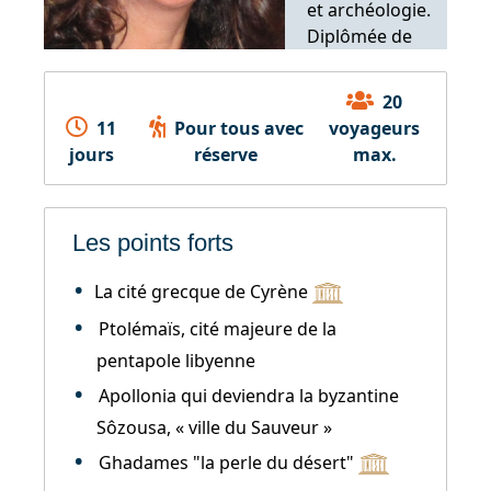
et archéologie.
Diplômée de
l'Ecole biblique
et
20
archéologique
11
Pour tous avec
voyageurs
française de
jours
réserve
max.
Jérusalem.
Les points forts
La cité grecque de Cyrène
Ptolémaïs, cité majeure de la
pentapole libyenne
Apollonia qui deviendra la byzantine
Sôzousa, « ville du Sauveur »
Ghadames "la perle du désert"