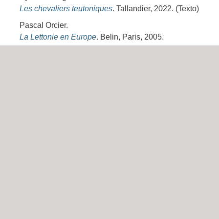
Les chevaliers teutoniques
. Tallandier, 2022. (Texto)
Pascal Orcier.
La Lettonie en Europe
. Belin, Paris, 2005.
Sylvain Gouguenheim.
Les derniers païens
. Passés/Composés, 2022.
Serge Fauchereau.
L'Art des Pays Baltes
. Flammarion, 2021.
Thomas Hauffe.
Art Nouveau
. Place des Victoires, 2021. (La grande
parade de l'art)
Guides
Guide Vert Pays Baltes
. Michelin, Paris, 2026.
(Guide Vert)
Le grand guide des Pays baltes Estonie – Lettonie
– Lituanie
. Gallimard, Paris, 2006. (Bibliothèque du