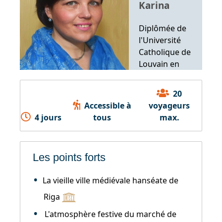
Karina
Diplômée de
l'Université
Catholique de
Louvain en
anthropologie,
en sciences
20
religieuses et en
Accessible à
voyageurs
histoire de l'art.
4 jours
tous
max.
Les points forts
La vieille ville médiévale hanséate de
Riga
L'atmosphère festive du marché de