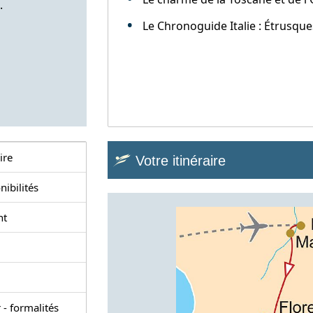
.
Le Chronoguide Italie : Étrusque
ire
Votre itinéraire
nibilités
nt
 - formalités