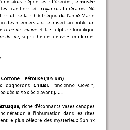
 funéraires d'époques différentes, le
musée
es traditions et croyances funéraires. Né
ction et de la bibliothèque de l'abbé Mario
'un des premiers à être ouvert au public en
re
Urne des époux
et la sculpture longiligne
re du soir
, si proche des oeuvres modernes
e
.
– Cortone – Pérouse (105 km)
ous gagnerons
Chiusi
, l'ancienne Clevsin,
e dès le Xe siècle avant J.-C..
étrusque
, riche d'étonnants vases canopes
ncinération à l'inhumation dans les rites
ment le plus célèbre des mystérieux Sphinx