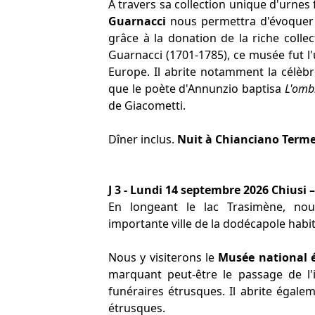
A travers sa collection unique d'urnes
Guarnacci
nous permettra d'évoquer l
grâce à la donation de la riche colle
Guarnacci (1701-1785), ce musée fut l
Europe. Il abrite notamment la célèb
que le poète d'Annunzio baptisa
L'omb
de Giacometti.
Dîner inclus.
Nuit à Chianciano Term
J 3 - Lundi 14 septembre 2026 Chiusi 
En longeant le lac Trasimène, n
importante ville de la dodécapole habité
Nous y visiterons le
Musée national 
marquant peut-être le passage de l'i
funéraires étrusques. Il abrite égale
étrusques.