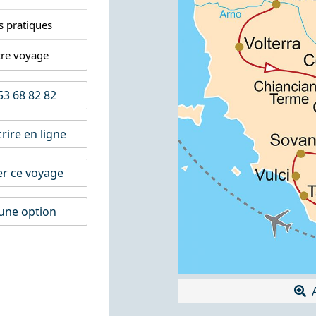
s pratiques
tre voyage
3 68 82 82
rire en ligne
er ce voyage
une option
A