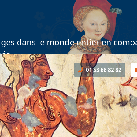
ges dans le monde entier en compa
nés
01 53 68 82 82