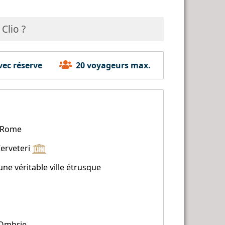
 Clio ?
ec réserve
20 voyageurs max.
 à Rome
Cerveteri
ne véritable ville étrusque
'Ombrie