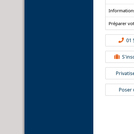
Information
Préparer vo
01 5
S'insc
Privatis
Poser 