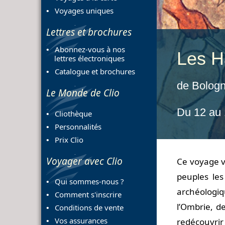
Voyages uniques
Lettres et brochures
Abonnez-vous à nos
Les Ha
lettres électroniques
Catalogue et brochures
de Bologn
Le Monde de Clio
Du 12 au
Cliothèque
Personnalités
Prix Clio
Voyager avec Clio
Ce voyage v
peuples les
Qui sommes-nous ?
archéologiq
Comment s'inscrire
l’Ombrie, d
Conditions de vente
Vos assurances
redécouvrir 