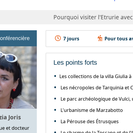
Pourquoi visiter l'Etrurie avec
conférencière
7 jours
Pour tous av
Les points forts
Les collections de la villa Giulia
Les nécropoles de Tarquinia et 
Le parc archéologique de Vulci, u
L'urbanisme de Marzabotto
ia Joris
La Pérouse des Étrusques
ue et docteur
Le charme de la Toscane et de l