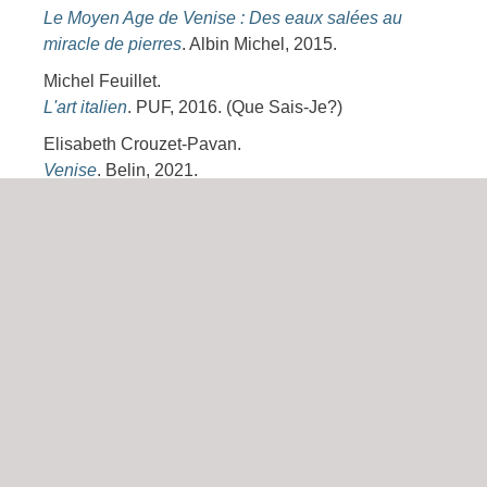
Le Moyen Age de Venise : Des eaux salées au
miracle de pierres
. Albin Michel, 2015.
Michel Feuillet.
L'art italien
. PUF, 2016. (Que Sais-Je?)
Elisabeth Crouzet-Pavan.
Venise
. Belin, 2021.
Ruggero Rugolo, Massimo Favilla.
Venise rococo. L'art de vivre dans la lagune au
XVIIIe siècle
. Hazan, Paris, 2011.
Philippe Sollers.
Dictionnaire amoureux de Venise
. Plon, Paris,
2004.
Guides
Jean-Michel Brèque Préface de Dominique
Fernandez.