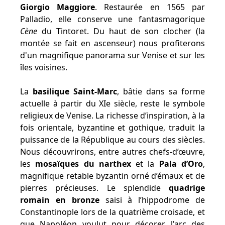
Giorgio Maggiore
. Restaurée en 1565 par
Palladio, elle conserve une fantasmagorique
Cène
du Tintoret. Du haut de son clocher (la
montée se fait en ascenseur) nous profiterons
d'un magnifique panorama sur Venise et sur les
îles voisines.
La
basilique Saint-Marc
, bâtie dans sa forme
actuelle à partir du XIe siècle, reste le symbole
religieux de Venise. La richesse d’inspiration, à la
fois orientale, byzantine et gothique, traduit la
puissance de la République au cours des siècles.
Nous découvrirons, entre autres chefs-d’œuvre,
les
mosaïques du narthex
et la
Pala d’Oro
,
magnifique retable byzantin orné d’émaux et de
pierres précieuses. Le splendide
quadrige
romain en bronze
saisi à l’hippodrome de
Constantinople lors de la quatrième croisade, et
que Napoléon voulut pour décorer l'arc des