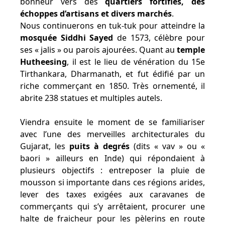
bonheur vers des
quartiers fortifiés, des
échoppes d’artisans et divers marchés
.
Nous continuerons en tuk-tuk pour atteindre la
mosquée Siddhi Sayed
de 1573, célèbre pour
ses « jalis » ou parois ajourées. Quant au
temple
Hutheesing
, il est le lieu de vénération du 15e
Tirthankara, Dharmanath, et fut édifié par un
riche commerçant en 1850. Très ornementé, il
abrite 238 statues et multiples autels.
Viendra ensuite le moment de se familiariser
avec l’une des merveilles architecturales du
Gujarat, les
puits à degrés
(dits « vav » ou «
baori » ailleurs en Inde) qui répondaient à
plusieurs objectifs : entreposer la pluie de
mousson si importante dans ces régions arides,
lever des taxes exigées aux caravanes de
commerçants qui s’y arrêtaient, procurer une
halte de fraicheur pour les pèlerins en route