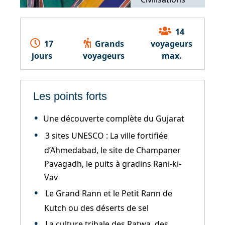
Orientales
(INALCO)
14
17
Grands
voyageurs
jours
voyageurs
max.
Les points forts
Une découverte complète du Gujarat
3 sites UNESCO : La ville fortifiée
d’Ahmedabad, le site de Champaner
Pavagadh, le puits à gradins Rani-ki-
Vav
Le Grand Rann et le Petit Rann de
Kutch ou des déserts de sel
La culture tribale des Ratwa, des