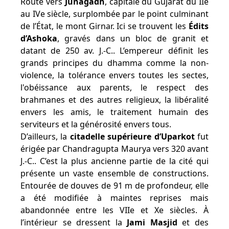
Route vers
Junagadh
, capitale du Gujarat du IIe
au IVe siècle, surplombée par le point culminant
de l’État, le mont Girnar. Ici se trouvent les
Édits
d’Ashoka
, gravés dans un bloc de granit et
datant de 250 av. J.-C.. L’empereur définit les
grands principes du dhamma comme la non-
violence, la tolérance envers toutes les sectes,
l'obéissance aux parents, le respect des
brahmanes et des autres religieux, la libéralité
envers les amis, le traitement humain des
serviteurs et la générosité envers tous.
D’ailleurs, la
citadelle supérieure d’Uparkot
fut
érigée par Chandragupta Maurya vers 320 avant
J.-C.. C’est la plus ancienne partie de la cité qui
présente un vaste ensemble de constructions.
Entourée de douves de 91 m de profondeur, elle
a été modifiée à maintes reprises mais
abandonnée entre les VIIe et Xe siècles. À
l’intérieur se dressent la
Jami Masjid
et des