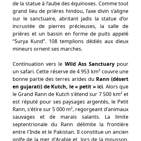
de la statue à l’aube des équinoxes. Comme tout
grand lieu de prières hindou, l’axe divin s’aligne
sur le sanctuaire, abritant jadis la statue d’or
incrustée de pierres précieuses, la salle de
prières et un bassin en forme de puits appelé
“Surya Kund”. 108 templions dédiés aux dieux
mineurs ornent ses marches.
Continuation vers le
Wild Ass Sanctuary
pour
un safari. Cette réserve de 4 953 km² couvre une
bonne partie des terres arides du
Rann (désert
en gujarati) de Kutch, le « petit » ici
. Alors que
le Grand Rann de Kutch s'étend sur 7 500 km² et
est réputé pour ses paysages argentés, le Petit
Rann, s'étire sur 5 000 m², regorgeant d'animaux
sauvages et de marais salants. La limite
septentrionale du Rann délimite la frontière
entre l'Inde et le Pakistan. Il constitue un ancien
golfe de la mer d'Arabie et, lors de la mousson,