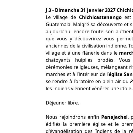
J 3 - Dimanche 31 janvier 2027 Chich
Le village de
Chichicastenango
est 
Guatemala. Malgré sa découverte et so
aujourd’hui encore toute son authentic
que vous y découvrirez vous permet
anciennes de la civilisation indienne. T
village et à une flânerie dans le
marc
chatoyants huipiles brodés. Vous
cérémonies religieuses, mélangeant rit
marches et à l’intérieur de l’
église Sa
se rendre à l’oratoire en plein air du
P
les Indiens viennent vénérer une idole 
Déjeuner libre.
Nous rejoindrons enfin
Panajachel
, 
édifiés la première église et le pr
d'évangélisation des Indiens de la 