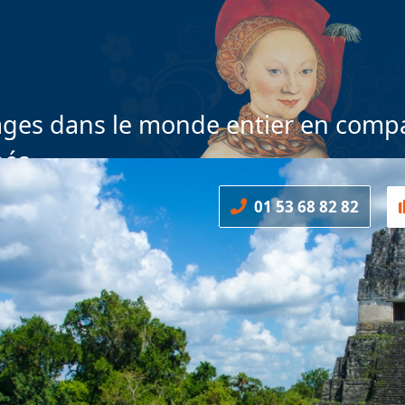
ges dans le monde entier en compa
nés
01 53 68 82 82