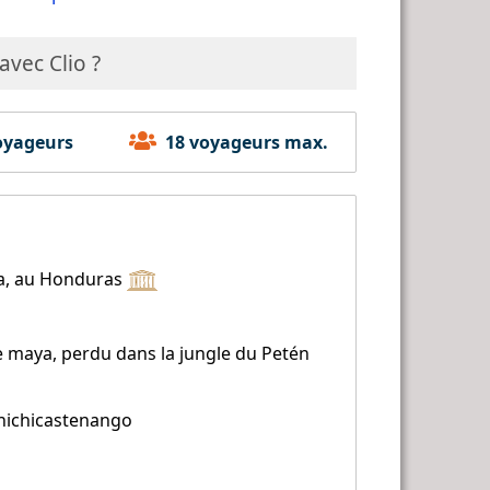
vec Clio ?
yageurs
18 voyageurs max.
a, au Honduras
te maya, perdu dans la jungle du Petén
hichicastenango