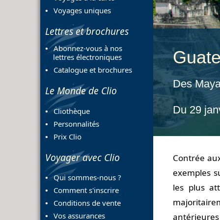
Voyages uniques
Lettres et brochures
Abonnez-vous à nos
Guate
lettres électroniques
Catalogue et brochures
Des Maya
Le Monde de Clio
Du 29 jan
Cliothèque
Personnalités
Prix Clio
Voyager avec Clio
Contrée aux 
exemples su
Qui sommes-nous ?
les plus a
Comment s'inscrire
majoritaire
Conditions de vente
Vos assurances
antérieures 