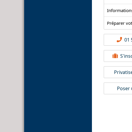
Information
Préparer vo
01 5
S'insc
Privatis
Poser 