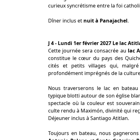
curieux syncrétisme entre la foi cathol
Dîner inclus et
nuit à Panajachel
.
J 4 - Lundi 1er février 2027 Le lac Atit
Cette journée sera consacrée au
lac A
constitue le cœur du pays des Quiché
cités et petits villages qui, malgr
profondément imprégnés de la culture 
Nous traverserons le lac en bateau
typique blotti autour de son église blan
spectacle où la couleur est souverai
culte rendu à Maximón, divinité qui reç
Déjeuner inclus à Santiago Atitlan.
Toujours en bateau, nous gagnerons