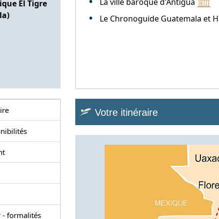
La ville baroque d'Antigua
que El Tigre
la)
Le Chronoguide Guatemala et 
ire
Votre itinéraire
nibilités
nt
 - formalités