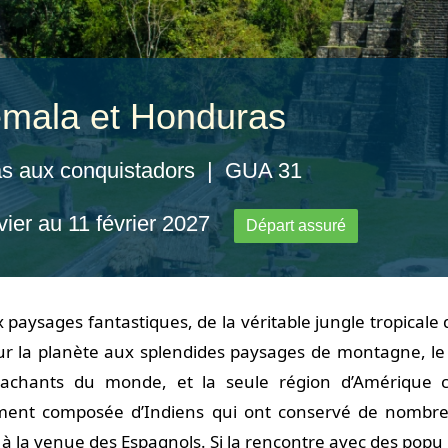
mala et Honduras
s aux conquistadors | GUA 31
vier au 11 février 2027
Départ assuré
paysages fantastiques, de la véritable jungle tropicale 
r la planète aux splendides paysages de montagne, le
ttachants du monde, et la seule région d’Amérique c
ment composée d’Indiens qui ont conservé de nombreu
à la venue des Espagnols. Si la rencontre avec des popu 