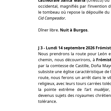
cathédrale Santa Maria
(Unesco) où s
occidental, magnifiés par l’invention
le tombeau où repose la dépouille du
Cid Campeador
.
Dîner libre.
Nuit à Burgos
.
J 3 - Lundi 14 septembre 2026 Frómis
Nous prendrons la route pour León e
chemin, nous découvrirons, à
Frómis
par la comtesse de Castille, Doña Mayor
subsiste une église caractéristique de l
route, nous ferons un arrêt dans le v
religieux, avec leurs tours carrées tol
la pointe extrême de l’art
mudéjar
devenus sujets des royaumes chrétiens
tolérance.