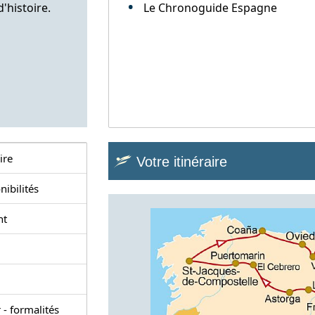
'histoire.
Le Chronoguide Espagne
ire
Votre itinéraire
nibilités
nt
 - formalités