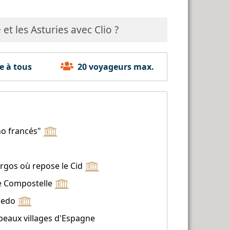
t les Asturies avec Clio ?
e à tous
20 voyageurs max.
no francés"
rgos où repose le Cid
 de Compostelle
viedo
 beaux villages d'Espagne