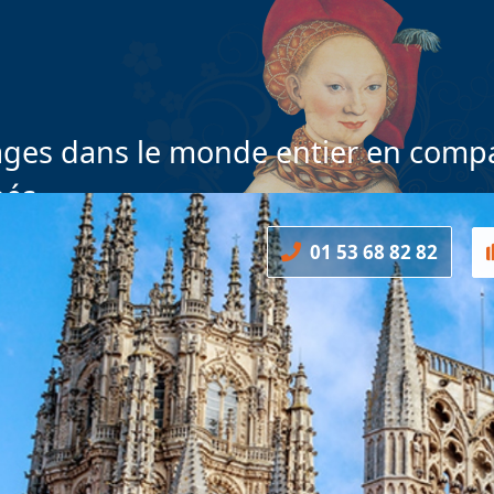
ges dans le monde entier en compa
nés
01 53 68 82 82