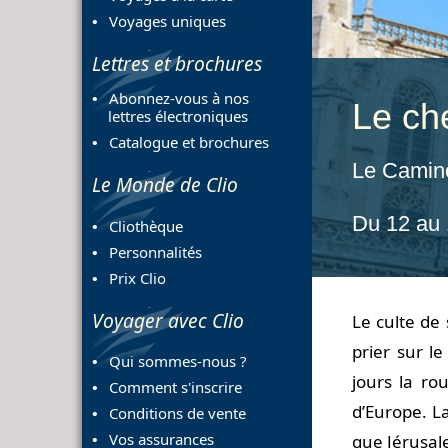
Voyages uniques
Lettres et brochures
Abonnez-vous à nos
Le ch
lettres électroniques
Catalogue et brochures
Le Camin
Le Monde de Clio
Du 12 au
Cliothèque
Personnalités
Prix Clio
Voyager avec Clio
Le culte de
prier sur l
Qui sommes-nous ?
jours la ro
Comment s'inscrire
d’Europe. L
Conditions de vente
Vos assurances
que Jérusal