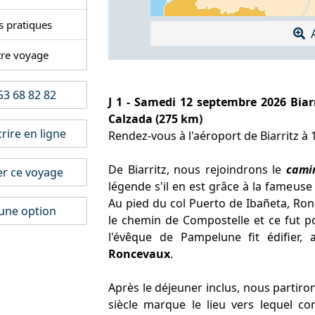
s pratiques
A
tre voyage
3 68 82 82
J 1 - Samedi 12 septembre 2026 Bia
Calzada (275 km)
rire en ligne
Rendez-vous à l'aéroport de Biarritz à 
De Biarritz, nous rejoindrons le
cami
er ce voyage
légende s'il en est grâce à la fameus
Au pied du col Puerto de Ibañeta, Ron
une option
le chemin de Compostelle et ce fut p
l'évêque de Pampelune fit édifier, 
Roncevaux
.
Après le déjeuner inclus, nous partiro
siècle marque le lieu vers lequel c