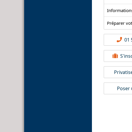
Information
Préparer vo
01 5
S'insc
Privatis
Poser 