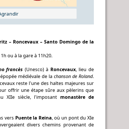
grandir
rritz – Roncevaux – Santo Domingo de la
11h ou à la gare à 11h20.
no francès
(Unesco) à
Roncevaux
, lieu de
e épopée médiévale de la
chanson de Roland
.
cevaux reste l'une des haltes majeures sur
our offrir une étape sûre aux pèlerins que
au XIIe siècle, l'imposant
monastère de
ns vers
Puente la Reina
, où un pont du XIe
onvergeaient divers chemins provenant de