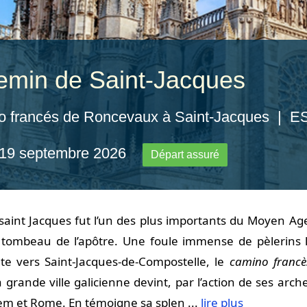
emin de Saint-Jacques
o francés de Roncevaux à Saint-Jacques | E
 19 septembre 2026
Départ assuré
 saint Jacques fut l’un des plus importants du Moyen Ag
e tombeau de l’apôtre. Une foule immense de pèlerins l
ute vers Saint-Jacques-de-Compostelle, le
camino francè
a grande ville galicienne devint, par l’action de ses ar
em et Rome. En témoigne sa splen ...
lire plus