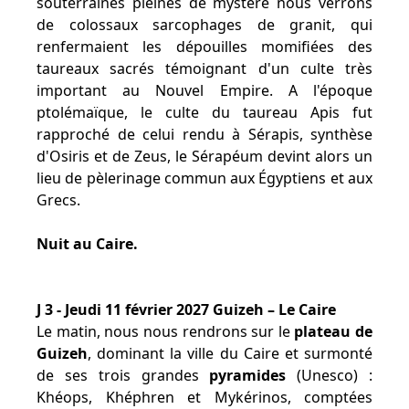
souterraines pleines de mystère nous verrons
de colossaux sarcophages de granit, qui
renfermaient les dépouilles momifiées des
taureaux sacrés témoignant d'un culte très
important au Nouvel Empire. A l'époque
ptolémaïque, le culte du taureau Apis fut
rapproché de celui rendu à Sérapis, synthèse
d'Osiris et de Zeus, le Sérapéum devint alors un
lieu de pèlerinage commun aux Égyptiens et aux
Grecs.
Nuit au Caire.
J 3 - Jeudi 11 février 2027 Guizeh – Le Caire
Le matin, nous nous rendrons sur le
plateau de
Guizeh
, dominant la ville du Caire et surmonté
de ses trois grandes
pyramides
(Unesco) :
Khéops, Khéphren et Mykérinos, comptées