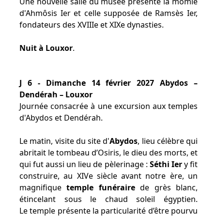
Une nouvelle salle du musée présente la momie
d'Ahmôsis Ier et celle supposée de Ramsès Ier,
fondateurs des XVIIIe et XIXe dynasties.
Nuit à Louxor
.
J 6 - Dimanche 14 février 2027 Abydos –
Dendérah – Louxor
Journée consacrée à une excursion aux temples
d'Abydos et Dendérah.
Le matin, visite du site d'
Abydos
, lieu célèbre qui
abritait le tombeau d’Osiris, le dieu des morts, et
qui fut aussi un lieu de pèlerinage :
Séthi Ier
y fit
construire, au XIVe siècle avant notre ère, un
magnifique
temple funéraire
de grès blanc,
étincelant sous le chaud soleil égyptien.
Le temple présente la particularité d’être pourvu