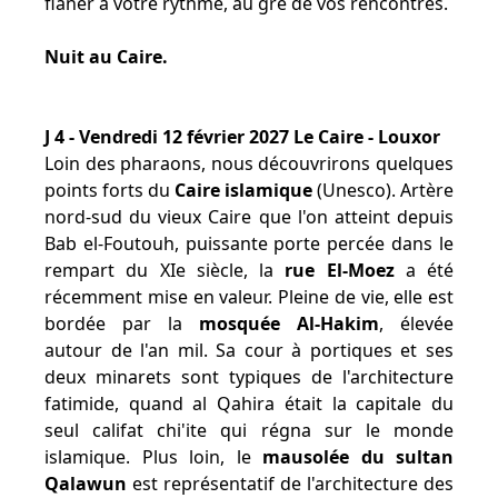
flâner à votre rythme, au gré de vos rencontres.
Nuit au Caire.
J 4 - Vendredi 12 février 2027 Le Caire - Louxor
Loin des pharaons, nous découvrirons quelques
points forts du
Caire islamique
(Unesco). Artère
nord-sud du vieux Caire que l'on atteint depuis
Bab el-Foutouh, puissante porte percée dans le
rempart du XIe siècle, la
rue El-Moez
a été
récemment mise en valeur. Pleine de vie, elle est
bordée par la
mosquée Al-Hakim
, élevée
autour de l'an mil. Sa cour à portiques et ses
deux minarets sont typiques de l'architecture
fatimide, quand al Qahira était la capitale du
seul califat chi'ite qui régna sur le monde
islamique. Plus loin, le
mausolée du sultan
Qalawun
est représentatif de l'architecture des