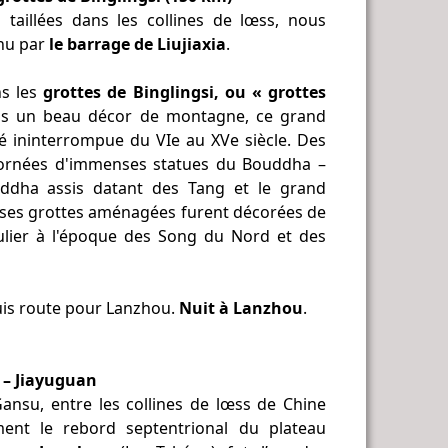
taillées dans les collines de lœss, nous
enu par
le barrage de Liujiaxia
.
ns les
grottes de Binglingsi, ou « grottes
ans un beau décor de montagne, ce grand
é ininterrompue du VIe au XVe siècle. Des
t ornées d'immenses statues du Bouddha –
ddha assis datant des Tang et le grand
ses grottes aménagées furent décorées de
culier à l'époque des Song du Nord et des
uis route pour Lanzhou.
Nuit à Lanzhou
.
 – Jiayuguan
nsu, entre les collines de lœss de Chine
ent le rebord septentrional du plateau