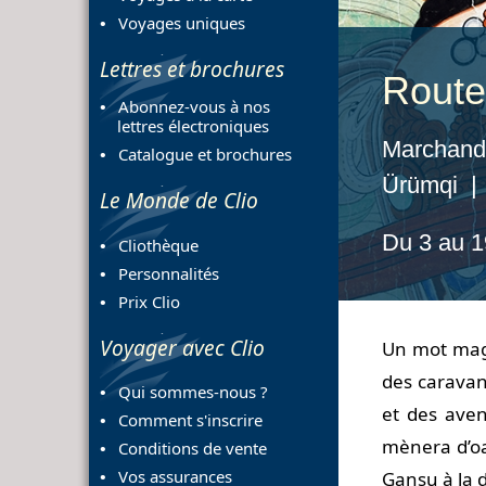
Voyages uniques
Lettres et brochures
Route
Abonnez-vous à nos
lettres électroniques
Marchands
Catalogue et brochures
Ürümqi |
Le Monde de Clio
Du 3 au 
Cliothèque
Personnalités
Prix Clio
Voyager avec Clio
Un mot magiq
des caravan
Qui sommes-nous ?
et des aven
Comment s'inscrire
mènera d’oa
Conditions de vente
Vos assurances
Gansu à la 