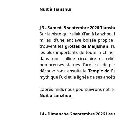
Nuit à Tianshui
.
J 3 - Samedi 5 septembre 2026 Tiansh
Sur la piste qui reliait Xi'an à Lanzhou,
milieu d'une enclave boisée propice 
trouvent les
grottes de Maijishan
, l
les plus importants de toute la Chine
dans une colline circulaire et reli
nombreuses statues d'argile et de pi
découvrirons ensuite le
Temple de F
mythique Fuxi et la lignée de ses ancêt
L'après-midi, nous poursuivrons notre
Nuit à Lanzhou
.
J 4 - Dimanche 6 septembre 2026 Les 