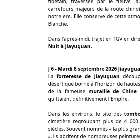
tibétain, traversée par le fleuve J
carrefours majeurs de la route chinois
notre ère. Elle conserve de cette at
Blanche.
Dans l'après-midi, trajet en TGV en dir
Nuit à Jiayuguan.
J 6 - Mardi 8 septembre 2026 Jiayug
La
forteresse de Jiayuguan
découpe
désertique borné à l'horizon de hautes
de la fameuse
muraille de Chine
(
quittaient définitivement l'Empire.
Dans les environs, le site des
tombe
cimetière regroupant plus de 4 000 
siècles. Souvent nommés « la plus gra
», ils abritent de nombreuses peinture