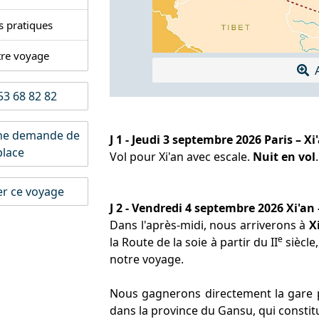
s pratiques
tre voyage
A
3 68 82 82
ne demande de
J 1 - Jeudi 3 septembre 2026 Paris – X
place
Vol pour Xi'an avec escale.
Nuit en vol
.
er ce voyage
J 2 - Vendredi 4 septembre 2026 Xi'an
Dans l'après-midi, nous arriverons à
X
e
la Route de la soie à partir du II
siècle,
notre voyage.
Nous gagnerons directement la gare p
dans la province du Gansu, qui constit