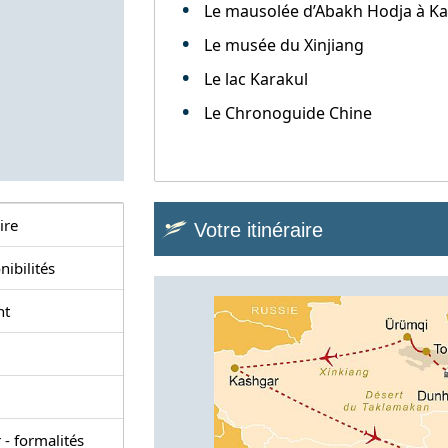
Le mausolée d’Abakh Hodja à K
Le musée du Xinjiang
Le lac Karakul
Le Chronoguide Chine
ire
Votre itinéraire
nibilités
nt
 - formalités