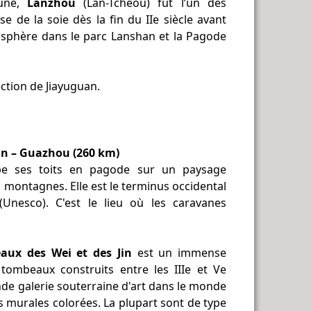
aune,
Lanzhou
(Lan-Tchéou) fut l’un des
e de la soie dès la fin du IIe siècle avant
mosphère dans le parc Lanshan et la Pagode
ection de Jiayuguan.
uan – Guazhou (260 km)
 ses toits en pagode sur un paysage
 montagnes. Elle est le terminus occidental
Unesco). C'est le lieu où les caravanes
aux des Wei et des Jin
est un immense
tombeaux construits entre les IIIe et Ve
nde galerie souterraine d'art dans le monde
s murales colorées. La plupart sont de type