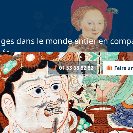
ges dans le monde entier en compa
nés
01 53 68 82 82
Faire u