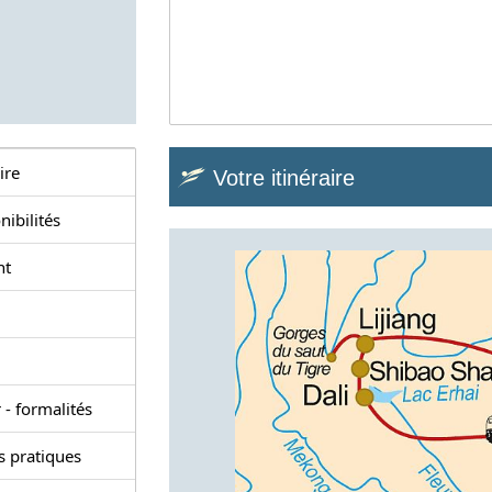
ire
Votre itinéraire
nibilités
nt
 - formalités
s pratiques