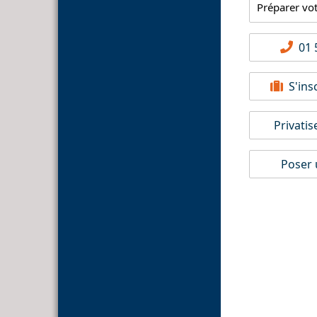
Préparer vo
01 5
S'insc
Privatis
Poser 