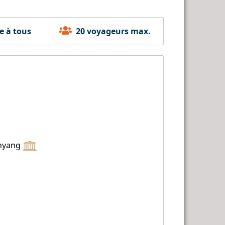
e à tous
20 voyageurs max.
anyang