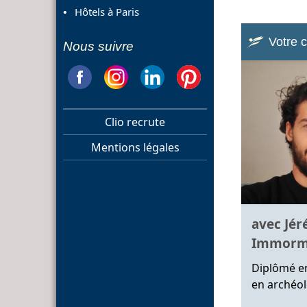
Hôtels à Paris
Votre 
Nous suivre
Clio recrute
Mentions légales
avec Jér
Immorm
Diplômé en
en archéol