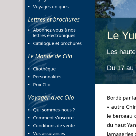
Voyages uniques
Lettres et brochures
Abonnez-vous à nos
Le Yu
lettres électroniques
Catalogue et brochures
Les haute
Le Monde de Clio
Du 17 au
Cliothèque
Personnalités
Prix Clio
Voyager avec Clio
Bordé par l
« autre Chin
Qui sommes-nous ?
le berceau 
Comment s'inscrire
du haut Yang
Conditions de vente
Vos assurances
lamaseries d