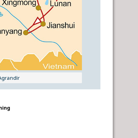
grandir
nming