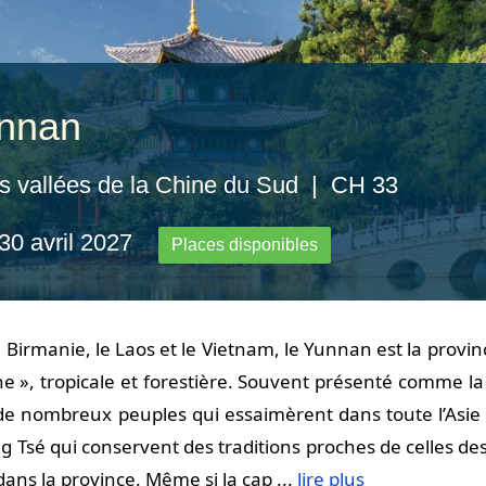
nnan
s vallées de la Chine du Sud | CH 33
 30 avril 2027
Places disponibles
a Birmanie, le Laos et le Vietnam, le Yunnan est la pro
e », tropicale et forestière. Souvent présenté comme la 
de nombreux peuples qui essaimèrent dans toute l’Asie du
 Tsé qui conservent des traditions proches de celles des
ans la province. Même si la cap ...
lire plus