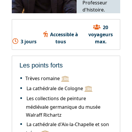
Professeur
d'histoire.
Directeur
associé de
20
l'Institut
Accessible à
voyageurs
américain
3 jours
tous
max.
universitaire
d'Aix en
Provence.
Les points forts
Trèves romaine
La cathédrale de Cologne
Les collections de peinture
médiévale germanique du musée
Walraff Richartz
La cathédrale d'Aix-la-Chapelle et son