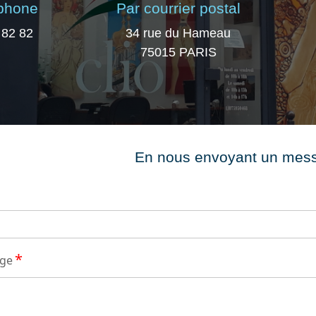
éphone
Par courrier postal
 82 82
34 rue du Hameau
75015 PARIS
En nous envoyant un mes
*
age